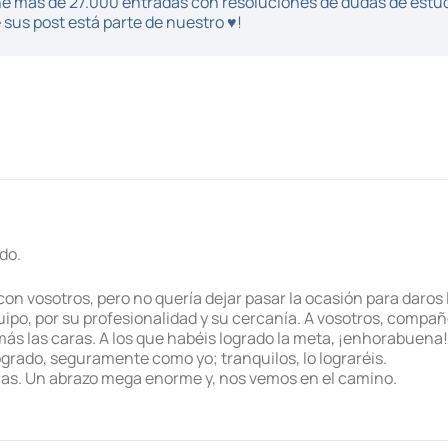
iene más de 27.000 entradas con resoluciones de dudas de estu
sus post está parte de nuestro ♥!
do.
on vosotros, pero no quería dejar pasar la ocasión para daros l
uipo, por su profesionalidad y su cercanía. A vosotros, compa
más las caras. A los que habéis logrado la meta, ¡enhorabuena
 logrado, seguramente como yo; tranquilos, lo lograréis.
as. Un abrazo mega enorme y, nos vemos en el camino.