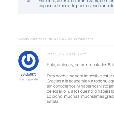
Este foro, abierto en el año 2004, cont
capaces de borrarlo pues en cada uno de 
Viendo 2 entradas - de la 1 a la 2 (de un total de 2)
21 abril, 2021 a las 6:35 pm
Hola, amigos y, como no, saludos Bal
estela1973
Esta noche me será imposible estar c
Participante
Gracias a la academia y a todo su eq
sin conocernos ni habernos visto ja
celebrarlo. Y, a los que no lo habéis
Lo dicho, muchas, muchísimas graci
Estela.