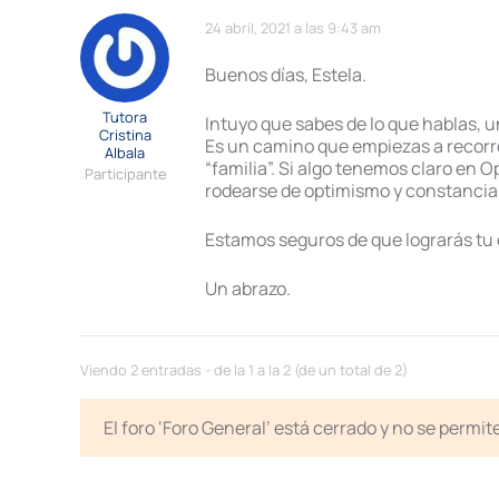
24 abril, 2021 a las 9:43 am
Buenos días, Estela.
Tutora
Intuyo que sabes de lo que hablas, u
Cristina
Es un camino que empiezas a recorre
Albala
“familia”. Si algo tenemos claro en O
Participante
rodearse de optimismo y constancia
Estamos seguros de que lograrás tu o
Un abrazo.
Viendo 2 entradas - de la 1 a la 2 (de un total de 2)
El foro ‘Foro General’ está cerrado y no se permi