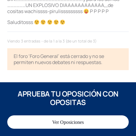
………………UN EXPLOSIVO DIAAAAAAAAAAAA,,,de
cositas wachissss-pirulisssssssss
P P P P P
Saluditosss
Viendo 3 entradas - de la 1 a la 3 (de un total de 3)
El foro ‘Foro General’ está cerrado y no se
permiten nuevos debates ni respuestas.
APRUEBA TU OPOSICIÓN CON
OPOSITAS
Ver Oposiciones