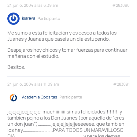
24 junio, 2004 a las 6:39 am
#283090
isareva
Participante
Me sumo a esta felicitación y os deseo a todos los
Juanes y Juanas que paseis un dia estupendo.
Despejaros hoy chicos y tomar fuerzas para continuar
mañana con el estudio.
Besitos.
24 junio, 2004 a las 11:09 am
#283091
Academia Opositas
Participante
jejejejjeejjejeje, muchiiiiiiiiisimas felicidades!!!!!!!!, y
tambien pq no a los Don Juanes (por aquello de “eres
un don juan”)………….jejejejjejejjeeeeeee, que tambien
los hay………………………..PARA TODOS UN MARAVILLOSO
DIA………………………………………………………….y para los demas