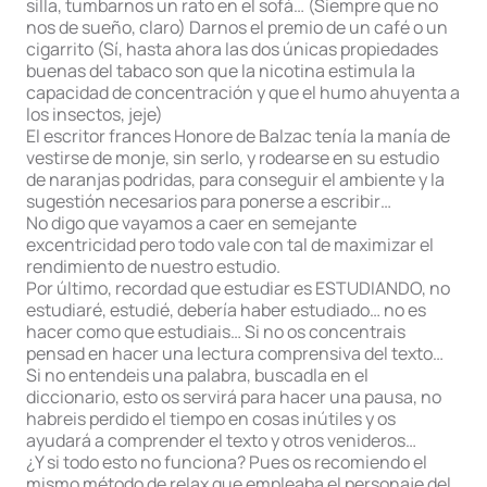
silla, tumbarnos un rato en el sofá… (Siempre que no
nos de sueño, claro) Darnos el premio de un café o un
cigarrito (Sí, hasta ahora las dos únicas propiedades
buenas del tabaco son que la nicotina estimula la
capacidad de concentración y que el humo ahuyenta a
los insectos, jeje)
El escritor frances Honore de Balzac tenía la manía de
vestirse de monje, sin serlo, y rodearse en su estudio
de naranjas podridas, para conseguir el ambiente y la
sugestión necesarios para ponerse a escribir…
No digo que vayamos a caer en semejante
excentricidad pero todo vale con tal de maximizar el
rendimiento de nuestro estudio.
Por último, recordad que estudiar es ESTUDIANDO, no
estudiaré, estudié, debería haber estudiado… no es
hacer como que estudiais… Si no os concentrais
pensad en hacer una lectura comprensiva del texto…
Si no entendeis una palabra, buscadla en el
diccionario, esto os servirá para hacer una pausa, no
habreis perdido el tiempo en cosas inútiles y os
ayudará a comprender el texto y otros venideros…
¿Y si todo esto no funciona? Pues os recomiendo el
mismo método de relax que empleaba el personaje del