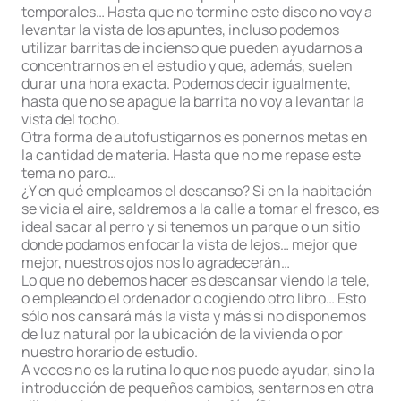
temporales… Hasta que no termine este disco no voy a
levantar la vista de los apuntes, incluso podemos
utilizar barritas de incienso que pueden ayudarnos a
concentrarnos en el estudio y que, además, suelen
durar una hora exacta. Podemos decir igualmente,
hasta que no se apague la barrita no voy a levantar la
vista del tocho.
Otra forma de autofustigarnos es ponernos metas en
la cantidad de materia. Hasta que no me repase este
tema no paro…
¿Y en qué empleamos el descanso? Si en la habitación
se vicia el aire, saldremos a la calle a tomar el fresco, es
ideal sacar al perro y si tenemos un parque o un sitio
donde podamos enfocar la vista de lejos… mejor que
mejor, nuestros ojos nos lo agradecerán…
Lo que no debemos hacer es descansar viendo la tele,
o empleando el ordenador o cogiendo otro libro… Esto
sólo nos cansará más la vista y más si no disponemos
de luz natural por la ubicación de la vivienda o por
nuestro horario de estudio.
A veces no es la rutina lo que nos puede ayudar, sino la
introducción de pequeños cambios, sentarnos en otra