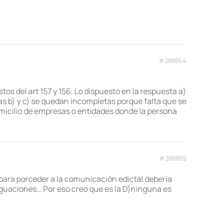
#288864
os del art 157 y 156. Lo dispuesto en la respuesta a)
tas b) y c) se quedan incompletas porque falta que se
omicilio de empresas o entidades donde la persona
#288865
 para porceder a la comunicación edictal debería
eriguaciones… Por eso creo que es la D)ninguna es