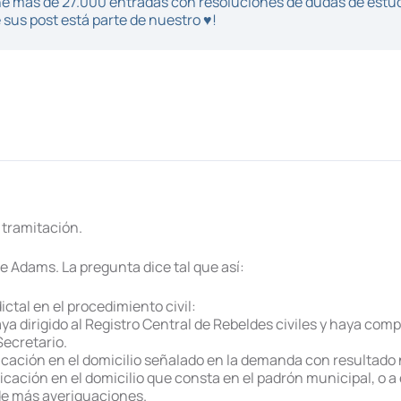
iene más de 27.000 entradas con resoluciones de dudas de estu
sus post está parte de nuestro ♥!
 tramitación.
e Adams. La pregunta dice tal que así:
tal en el procedimiento civil:
aya dirigido al Registro Central de Rebeldes civiles y haya co
Secretario.
icación en el domicilio señalado en la demanda con resultado 
cación en el domicilio que consta en el padrón municipal, o a ef
 de más averiguaciones.