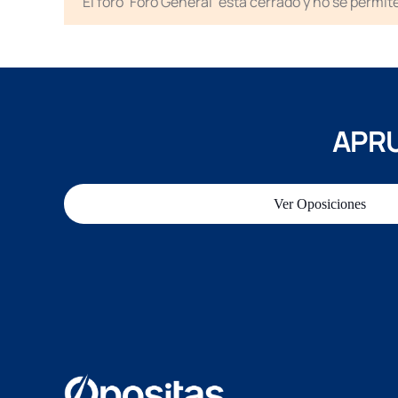
El foro ‘Foro General’ está cerrado y no se permi
APRU
Ver Oposiciones