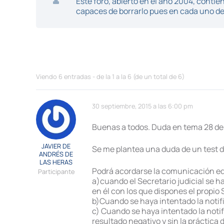
Este foro, abierto en el año 2004, cont
capaces de borrarlo pues en cada uno de 
Viendo 6 entradas - de la 1 a la 6 (de un total de 6)
30 septiembre, 2015 a las 6:00 pm
Buenas a todos. Duda en tema 28 de
JAVIER DE
Se me plantea una duda de un test d
ANDRÉS DE
LAS HERAS
Podrá acordarse la comunicación edic
Participante
a)cuando el Secretario judicial se h
en él con los que dispones el propio 
b)Cuando se haya intentado la notif
c) Cuando se haya intentado la notifi
resultado negativo y sin la práctica