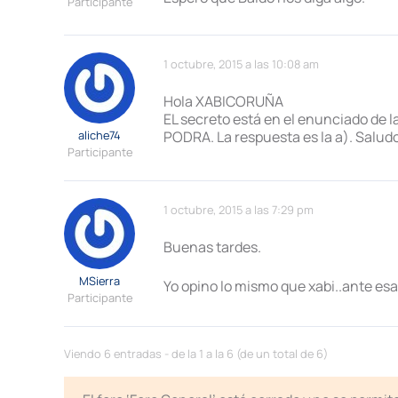
Participante
1 octubre, 2015 a las 10:08 am
Hola XABICORUÑA
EL secreto está en el enunciado de l
aliche74
PODRA. La respuesta es la a). Salud
Participante
1 octubre, 2015 a las 7:29 pm
Buenas tardes.
MSierra
Yo opino lo mismo que xabi..ante esa
Participante
Viendo 6 entradas - de la 1 a la 6 (de un total de 6)