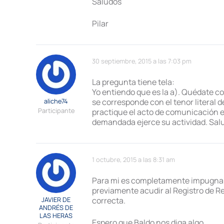
Saludos
Pilar
30 septiembre, 2015 a las 7:03 pm
La pregunta tiene tela:
Yo entiendo que es la a). Quédate co
aliche74
se corresponde con el tenor literal 
Participante
practique el acto de comunicación en
demandada ejerce su actividad. Sal
1 octubre, 2015 a las 8:31 am
Para mi es completamente impugnable
previamente acudir al Registro de Re
JAVIER DE
correcta.
ANDRÉS DE
LAS HERAS
Espero que Baldo nos diga algo.