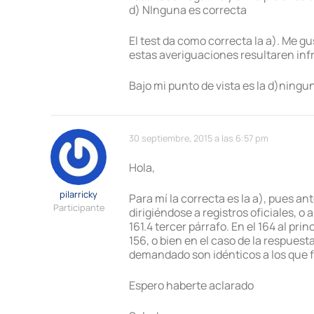
d) NInguna es correcta
El test da como correcta la a). Me g
estas averiguaciones resultaren infr
Bajo mi punto de vista es la d)ningu
30 septiembre, 2015 a las 6:57 pm
Hola,
pilarricky
Para mí la correcta es la a), pues a
Participante
dirigiéndose a registros oficiales, o
161.4 tercer párrafo. En el 164 al pr
156, o bien en el caso de la respuesta
demandado son idénticos a los que fi
Espero haberte aclarado