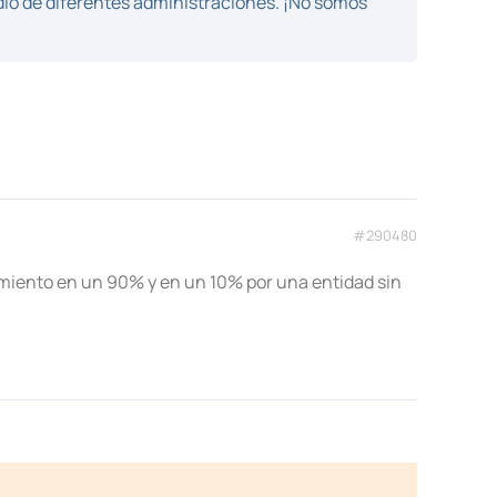
dio de diferentes administraciones. ¡No somos
#290480
amiento en un 90% y en un 10% por una entidad sin