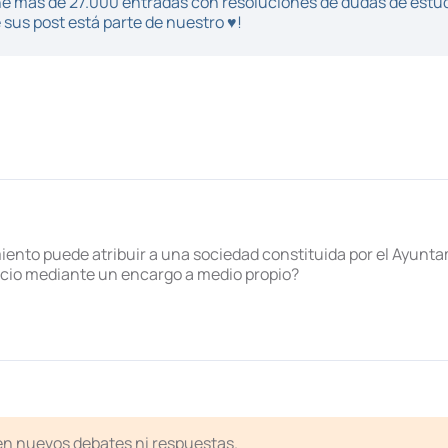
iene más de 27.000 entradas con resoluciones de dudas de estu
sus post está parte de nuestro ♥!
ento puede atribuir a una sociedad constituida por el Ayunt
vicio mediante un encargo a medio propio?
ten nuevos debates ni respuestas.