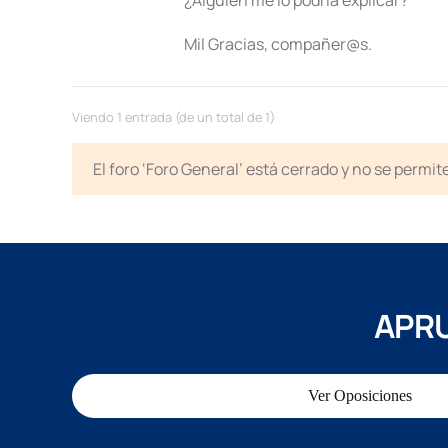
¿Alguien me lo podría explicar?
Mil Gracias, compañer@s.
Viendo 1 entrada (de un total de 1)
El foro ‘Foro General’ está cerrado y no se permi
APRU
Ver Oposiciones