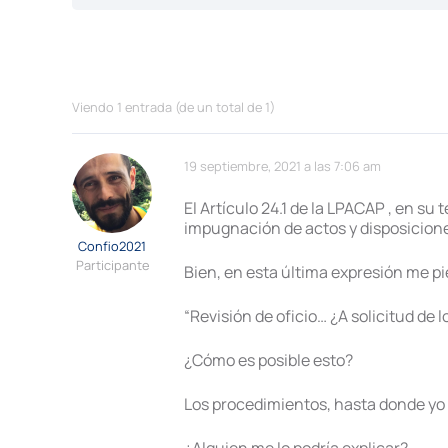
Viendo 1 entrada (de un total de 1)
19 septiembre, 2021 a las 7:06 am
El Artículo 24.1 de la LPACAP , en su
impugnación de actos y disposiciones 
Confio2021
Participante
Bien, en esta última expresión me p
“Revisión de oficio… ¿A solicitud de 
¿Cómo es posible esto?
Los procedimientos, hasta donde yo lle