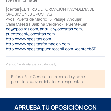
¡Ven e infórmate!
[center]CENTRO DE FORMACIÓN Y ACADEMIA DE
OPOSICIONES OPOSITAS
Avda. Puerta de Madrid 15, Pasaje. Andújar
Calle Maestra Balbina Cerdeño 4. Puente Genil
bg@opositas.com
,
andujar@opositas.com
,
puentegeni@opositas.com
http://www.opositas.com
http://www.opositasformacion.com
http://www.opositaspuentegenil.com[/center%5D
Viendo 1 entrada (de un total de 1)
El foro ‘Foro General’ está cerrado y no se
permiten nuevos debates ni respuestas.
APRUEBA TU OPOSICIÓN CON