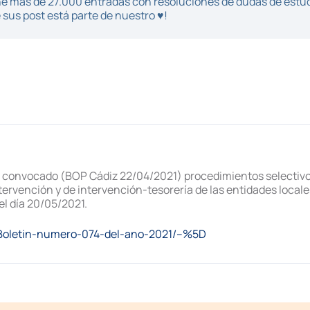
iene más de 27.000 entradas con resoluciones de dudas de estu
sus post está parte de nuestro ♥!
a convocado (BOP Cádiz 22/04/2021) procedimientos selectivos 
ervención y de intervención-tesorería de las entidades locales 
el día 20/05/2021.
n/Boletin-numero-074-del-ano-2021/–%5D