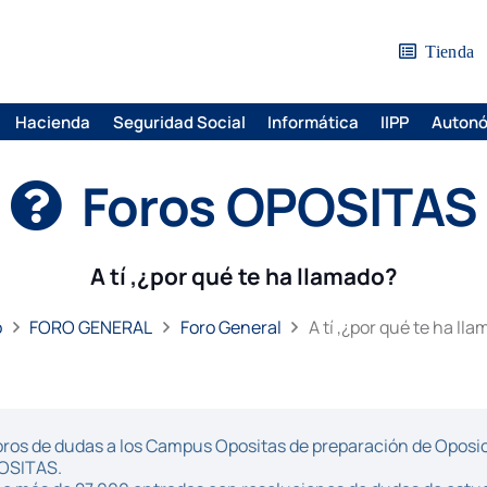
Tienda
Hacienda
Seguridad Social
Informática
IIPP
Auton
Foros OPOSITAS
A tí ,¿por qué te ha llamado?
o
FORO GENERAL
Foro General
A tí ,¿por qué te ha ll
ros de dudas a los Campus Opositas de preparación de Oposici
POSITAS.