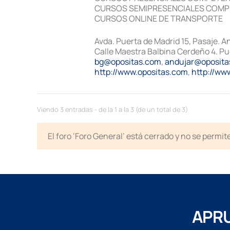
CURSOS SEMIPRESENCIALES COMP
CURSOS ONLINE DE TRANSPORTE
Avda. Puerta de Madrid 15, Pasaje. A
Calle Maestra Balbina Cerdeño 4. Pu
bg@opositas.com
,
andujar@oposita
http://www.opositas.com
,
http://ww
Viendo 3 entradas - de la 1 a la 3 (de un total de 3)
El foro ‘Foro General’ está cerrado y no se permi
APRU