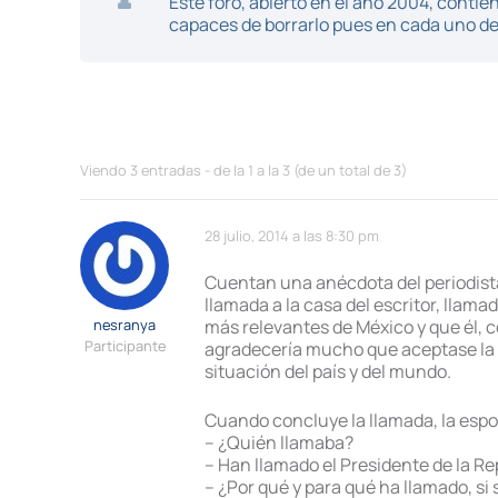
Este foro, abierto en el año 2004, cont
capaces de borrarlo pues en cada uno de 
Viendo 3 entradas - de la 1 a la 3 (de un total de 3)
28 julio, 2014 a las 8:30 pm
Cuentan una anécdota del periodista
llamada a la casa del escritor, llama
nesranya
más relevantes de México y que él, co
Participante
agradecería mucho que aceptase la i
situación del país y del mundo.
Cuando concluye la llamada, la espos
– ¿Quién llamaba?
– Han llamado el Presidente de la Re
– ¿Por qué y para qué ha llamado, si