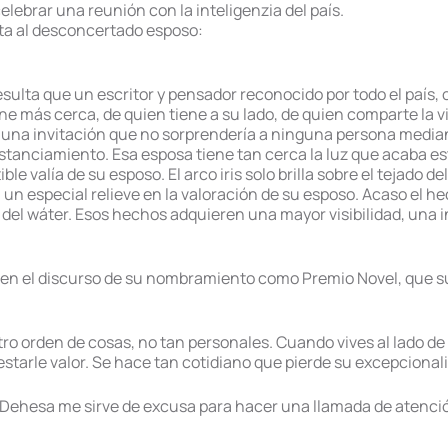
elebrar una reunión con la inteligenzia del país.
nta al desconcertado esposo:
esulta que un escritor y pensador reconocido por todo el país
ne más cerca, de quien tiene a su lado, de quien comparte la 
 una invitación que no sorprendería a ninguna persona media
stanciamiento. Esa esposa tiene tan cerca la luz que acaba es
le valía de su esposo. El arco iris solo brilla sobre el tejado de
un especial relieve en la valoración de su esposo. Acaso el h
 del wáter. Esos hechos adquieren una mayor visibilidad, una 
do en el discurso de su nombramiento como Premio Novel, que s
ro orden de cosas, no tan personales. Cuando vives al lado 
starle valor. Se hace tan cotidiano que pierde su excepcional
Dehesa me sirve de excusa para hacer una llamada de atenció