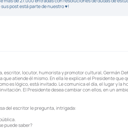
iene más de 27.000 entradas con resoluciones de dudas de estu
sus post está parte de nuestro ♥!
, escritor, locutor, humorista y promotor cultural, Germán D
da que atiende él mismo. En ella le explican el Presidente que 
mo es lógico, está invitado. Le comunica el día, el lugar y la 
nvitación. El Presidente desea cambiar con ellos, en un ambi
a del escritor le pregunta, intrigada:
pública.
 se puede saber?