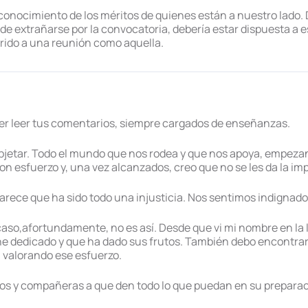
econocimiento de los méritos de quienes están a nuestro lado.
 extrañarse por la convocatoria, debería estar dispuesta a esc
rido a una reunión como aquella.
er leer tus comentarios, siempre cargados de enseñanzas.
bjetar. Todo el mundo que nos rodea y que nos apoya, empez
on esfuerzo y, una vez alcanzados, creo que no se les da la i
arece que ha sido todo una injusticia. Nos sentimos indignad
so,afortundamente, no es así. Desde que vi mi nombre en la l
he dedicado y que ha dado sus frutos. También debo encontrar
 valorando ese esfuerzo.
os y compañeras a que den todo lo que puedan en su preparac