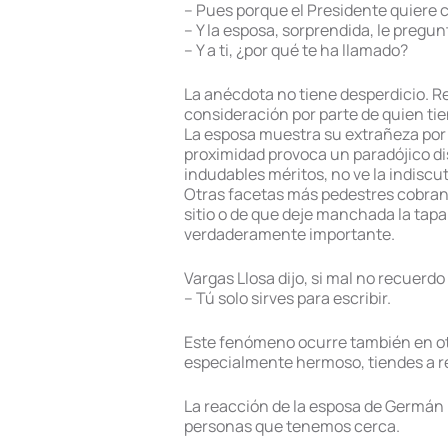
– Pues porque el Presidente quiere c
– Y la esposa, sorprendida, le pregu
– Y a ti, ¿por qué te ha llamado?
La anécdota no tiene desperdicio. R
consideración por parte de quien tie
La esposa muestra su extrañeza por
proximidad provoca un paradójico di
indudables méritos, no ve la indiscutib
Otras facetas más pedestres cobran 
sitio o de que deje manchada la tapa
verdaderamente importante.
Vargas Llosa dijo, si mal no recuer
– Tú solo sirves para escribir.
Este fenómeno ocurre también en ot
especialmente hermoso, tiendes a re
La reacción de la esposa de Germán 
personas que tenemos cerca.