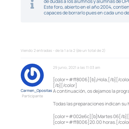
de dudas a los alumnos y alumnas de O
Este foro, abierto en el año 2004, cont
capaces de borrarlo pues en cada uno de 
Viendo 2 entradas - de la 1 a la 2 (de un total de 2)
29 junio, 2021 a las 11:03 am
[color=#ff8006][b]¡Hola,[/b][/col
[/b][/color]
Carmen_Opositas
A continuación, os dejamos la prog
Participante
Todas las preparaciones indican su 
[color=#002e6c][b]Martes 06[/b][
[color=#ff8006]20.00 horas.[/color