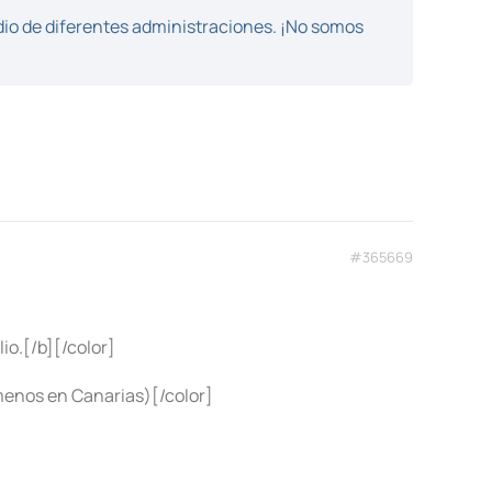
dio de diferentes administraciones. ¡No somos
#365669
o.[/b][/color]
menos en Canarias)[/color]