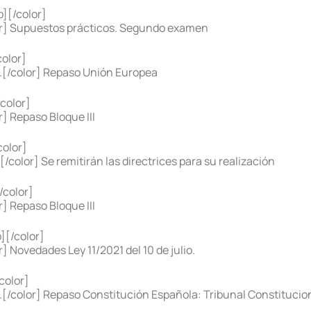
][/color]
r] Supuestos prácticos. Segundo examen
olor]
.[/color] Repaso Unión Europea
color]
] Repaso Bloque III
olor]
lor] Se remitirán las directrices para su realización
color]
] Repaso Bloque III
][/color]
 Novedades Ley 11/2021 del 10 de julio.
color]
[/color] Repaso Constitución Española: Tribunal Constituciona