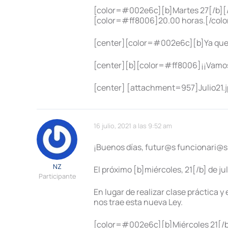
[color=#002e6c][b]Martes 27[/b][/
[color=#ff8006]20.00 horas.[/color
[center][color=#002e6c][b]Ya qued
[center][b][color=#ff8006]¡¡Vamos 
[center] [attachment=957]Julio21.
16 julio, 2021 a las 9:52 am
¡Buenos días, futur@s funcionari@s
NZ
El próximo [b]miércoles, 21[/b] de j
Participante
En lugar de realizar clase práctica 
nos trae esta nueva Ley.
[color=#002e6c][b]Miércoles 21[/b