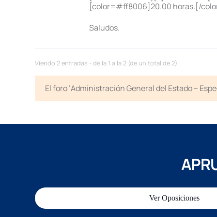
[color=#ff8006]20.00 horas.[/color]
Saludos.
Viendo 2 entradas - de la 1 a la 2 (de un total de 2)
El foro ‘Administración General del Estado – Esp
APRU
Ver Oposiciones