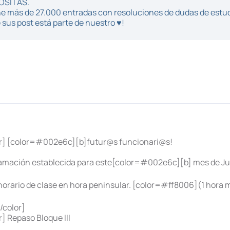
POSITAS.
iene más de 27.000 entradas con resoluciones de dudas de estu
sus post está parte de nuestro ♥!
or] [color=#002e6c][b]futur@s funcionari@s!
ramación establecida para este[color=#002e6c][b] mes de Juli
horario de clase en hora peninsular. [color=#ff8006](1 hora 
/color]
] Repaso Bloque III