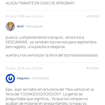
ALGÚN TRÁMITE EN CASO DE APROBAR?
24 julio, 2008 a las 3:36 pm
#352983
epa2
Participante
pues sí, completamente tranquilo.. ahora toca
DESCANSAR.. ya vendrán los nervios para septiembre,
pero agosto,, a la playita a relajarse
suerte y nos vemos por la feria del tocinoooooooooooo
24 julio, 2008 a las 3:57 pm
#352984
Maguilov
Participante
Epa.. ayer se hablo en la tutoría del “Nos vemos en la
feria del TOCINOOOOOOOOOO!”. La gente se
preguntaba que significa… Ya que los compas no
acaban de mojarse en preguntartelo, lo hago yo.