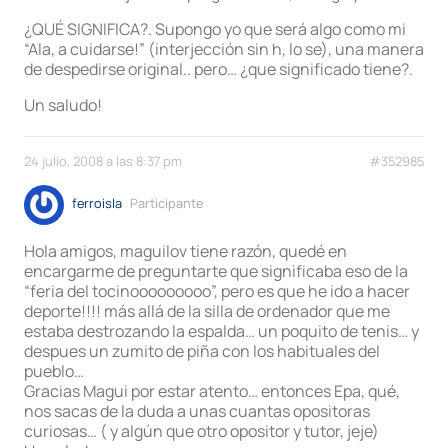
¿QUÉ SIGNIFICA?. Supongo yo que será algo como mi
“Ala, a cuidarse!” (interjección sin h, lo se), una manera
de despedirse original.. pero… ¿que significado tiene?.
Un saludo!
24 julio, 2008 a las 8:37 pm
#352985
ferroisla
Participante
Hola amigos, maguilov tiene razón, quedé en
encargarme de preguntarte que significaba eso de la
“feria del tocinooooooooo”, pero es que he ido a hacer
deporte!!!! más allá de la silla de ordenador que me
estaba destrozando la espalda… un poquito de tenis… y
despues un zumito de piña con los habituales del
pueblo…
Gracias Magui por estar atento… entonces Epa, qué,
nos sacas de la duda a unas cuantas opositoras
curiosas… ( y algún que otro opositor y tutor, jeje)