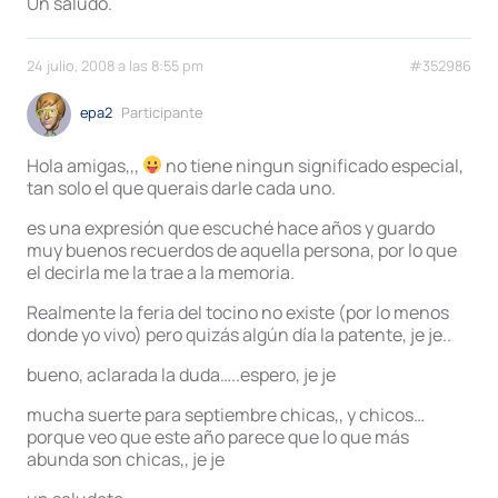
Un saludo.
24 julio, 2008 a las 8:55 pm
#352986
epa2
Participante
Hola amigas,,,
no tiene ningun significado especial,
tan solo el que querais darle cada uno.
es una expresión que escuché hace años y guardo
muy buenos recuerdos de aquella persona, por lo que
el decirla me la trae a la memoria.
Realmente la feria del tocino no existe (por lo menos
donde yo vivo) pero quizás algún día la patente, je je..
bueno, aclarada la duda…..espero, je je
mucha suerte para septiembre chicas,, y chicos…
porque veo que este año parece que lo que más
abunda son chicas,, je je