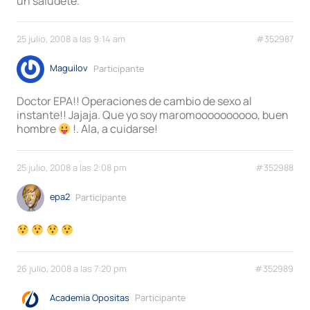
un saludete.
25 julio, 2008 a las 9:14 am
#352987
Maguilov
Participante
Doctor EPA!! Operaciones de cambio de sexo al
instante!! Jajaja. Que yo soy maromoooooooooo, buen
hombre
!. Ala, a cuidarse!
25 julio, 2008 a las 2:08 pm
#352988
epa2
Participante
26 julio, 2008 a las 7:20 pm
#352989
Academia Opositas
Participante