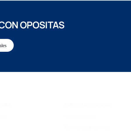
 CON OPOSITAS
ales
iones
Más que oposiciones
nes
Método Opositas
Testimonios de alumnos