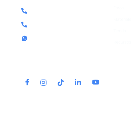
Foros
Tel: 640 39 08 04
Materiale
Tel: 857 80 13 58
Tienda
Contactar por whatsapp
Recursos 
Tel.
640 39 08 04
Contactar por whatsapp
Oposiciones