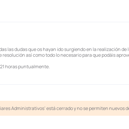
as las dudas que os hayan ido surgiendo en la realización de 
 resolución así como todo lo necesario para que podáis aprov
 21 horas puntualmente.
liares Administrativos’ está cerrado y no se permiten nuevos 