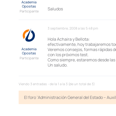
Academia
Opositas
Saludos
Participante
3 septiembre, 2008 a las 5:48 pm
Hola Achaira y Bellota:
efectivamente, hoy trabajaremos tod
Academia
Veremos consejos, formas rápidas de
Opositas
con los próximos test.
Participante
Como siempre, estaremos desde las
Un saludo.
Viendo 3 entradas - de la 1 a la 3 (de un total de 3)
El foro ‘Administración General del Estado – Auxi