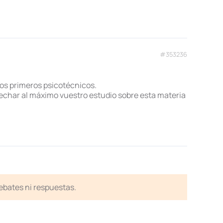
#353236
los primeros psicotécnicos.
echar al máximo vuestro estudio sobre esta materia
debates ni respuestas.