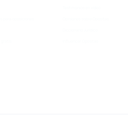
Testimonios en vídeo
s para oposiciones
Opiniones sobre Opositas
Diccionario Jurídico
gratis
Influencer Opositas