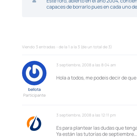
Este foro, abierto en el año 2004, cont
capaces de borrarlo pues en cada uno de 
Viendo 3 entradas - de la 1 a la 3 (de un total de 3)
3 septiembre, 2008 a las 8:04 am
Hola a todos, me podeis decir de que
bellota
Participante
3 septiembre, 2008 a las 12:11 pm
Es para plantear las dudas que teng
Ya están las tutorías de septiembre…