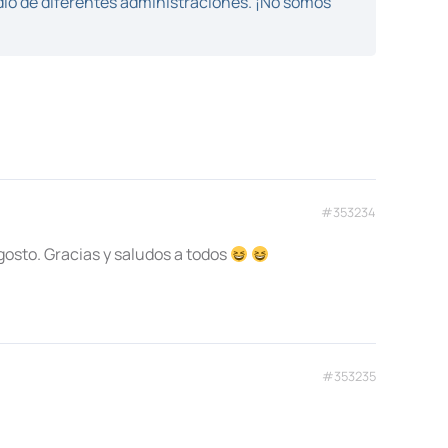
dio de diferentes administraciones. ¡No somos
#353234
gosto. Gracias y saludos a todos
#353235