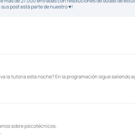
iene más de 27.000 entradas con resoluciones de dudas de estu
sus post está parte de nuestro ♥!
 va la tutoria esta noche? En la programación sigue saliendo a
amos sobre psicotécnicos.
.