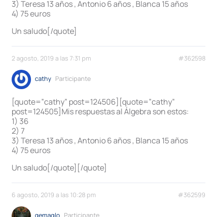
3) Teresa 13 años , Antonio 6 años , Blanca 15 años
4) 75 euros
Un saludo[/quote]
2 agosto, 2019 a las 7:31 pm
#362598
cathy
Participante
[quote=”cathy” post=124506][quote=”cathy”
post=124505]Mis respuestas al Álgebra son estos:
1) 36
2) 7
3) Teresa 13 años , Antonio 6 años , Blanca 15 años
4) 75 euros
Un saludo[/quote][/quote]
6 agosto, 2019 a las 10:28 pm
#362599
gemaglo
Participante