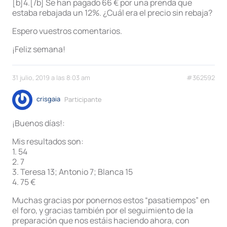
[b]4.[/b] Se han pagado 66 € por una prenda que
estaba rebajada un 12%. ¿Cuál era el precio sin rebaja?
Espero vuestros comentarios.
¡Feliz semana!
31 julio, 2019 a las 8:03 am
#362592
crisgaia
Participante
¡Buenos días!:
Mis resultados son:
1. 54
2. 7
3. Teresa 13; Antonio 7; Blanca 15
4. 75 €
Muchas gracias por ponernos estos “pasatiempos” en
el foro, y gracias también por el seguimiento de la
preparación que nos estáis haciendo ahora, con