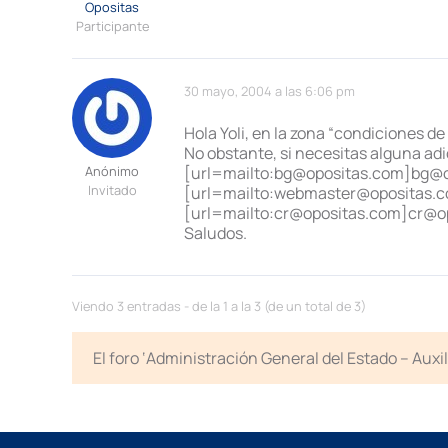
Opositas
Participante
30 mayo, 2004 a las 6:06 pm
Hola Yoli, en la zona “condiciones d
No obstante, si necesitas alguna adic
Anónimo
[url=mailto:bg@opositas.com]bg@o
Invitado
[url=mailto:webmaster@opositas.
[url=mailto:cr@opositas.com]cr@op
Saludos.
Viendo 3 entradas - de la 1 a la 3 (de un total de 3)
El foro ‘Administración General del Estado – Auxi