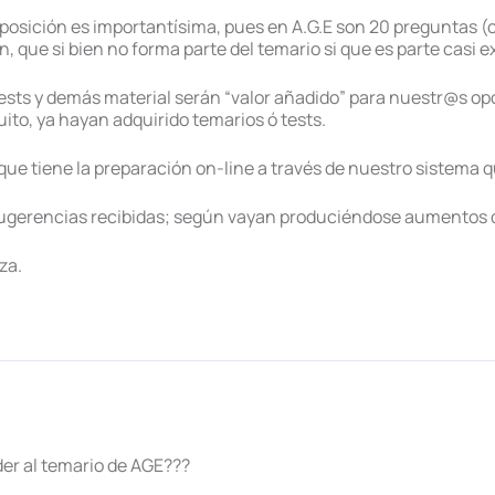
posición es importantísima, pues en A.G.E son 20 preguntas 
, que si bien no forma parte del temario si que es parte casi e
sts y demás material serán “valor añadido” para nuestr@s opos
ito, ya hayan adquirido temarios ó tests.
que tiene la preparación on-line a través de nuestro sistema
ugerencias recibidas; según vayan produciéndose aumentos de
za.
er al temario de AGE???