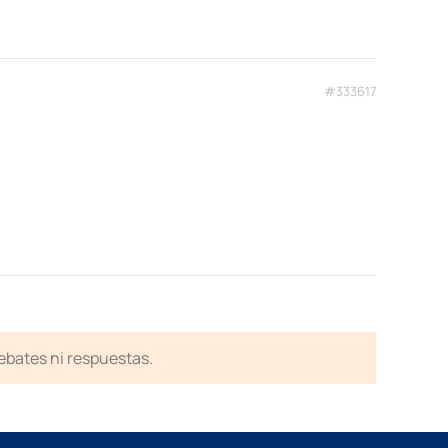
#333617
debates ni respuestas.