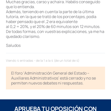
Muchas gracias, carso y achaira. Habéis conseguido
que lo entienda.
Además, teniendo en cuenta la parte de la última
tutoría, en la que se trató de los porcentajes, podía
haber pensado que el ,2 era equivalente
al 0,2 = 20%, y el 20% de 60 minutos son 12 minutos.
De todas formas, con vuestras explicaciones, ya me ha
quedado clarísimo.
Saludos
Viendo 4 entradas - de la 1 a la 4 (de un total de 4)
El foro ‘Administración General del Estado –
Auxiliares Administrativos’ está cerrado y no se
permiten nuevos debates ni respuestas.
APRUEBA TU OPOSICIÓN CON