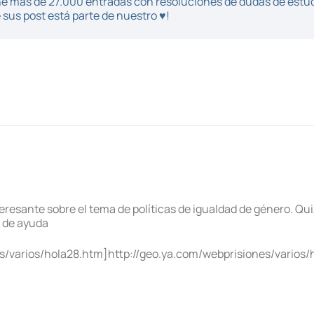
iene más de 27.000 entradas con resoluciones de dudas de estu
sus post está parte de nuestro ♥!
esante sobre el tema de políticas de igualdad de género. Qui
a de ayuda
s/varios/hola28.htm]http://geo.ya.com/webprisiones/varios/