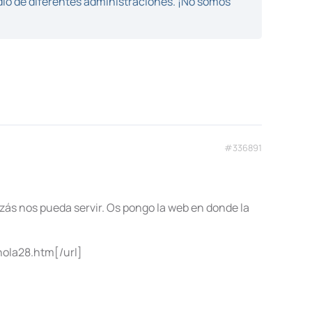
dio de diferentes administraciones. ¡No somos
#336891
zás nos pueda servir. Os pongo la web en donde la
hola28.htm[/url]