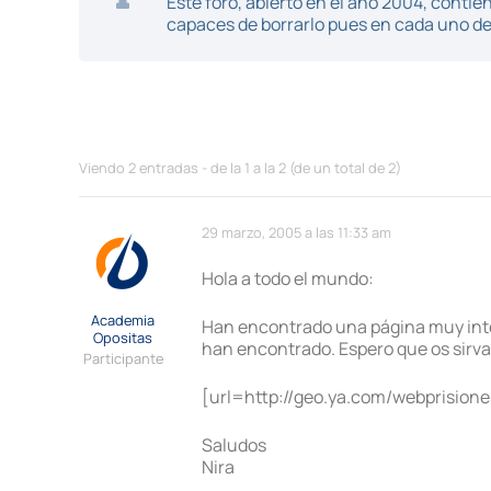
Este foro, abierto en el año 2004, cont
capaces de borrarlo pues en cada uno de 
Viendo 2 entradas - de la 1 a la 2 (de un total de 2)
29 marzo, 2005 a las 11:33 am
Hola a todo el mundo:
Academia
Han encontrado una página muy inter
Opositas
han encontrado. Espero que os sirv
Participante
[url=http://geo.ya.com/webprisione
Saludos
Nira