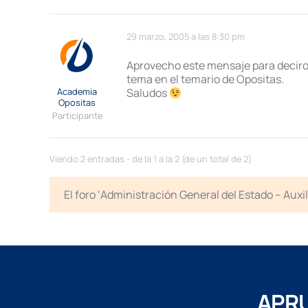
29 marzo, 2005 a las 8:30 pm
Aprovecho este mensaje para deciro
tema en el temario de Opositas.
Academia
Saludos
Opositas
Participante
Viendo 2 entradas - de la 1 a la 2 (de un total de 2)
El foro ‘Administración General del Estado – Auxi
APRU