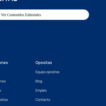
Ver Contenidos Editoriales
ones
Opositas
Equipo opositas
mnos
Blog
o
Empleo
sitas
Contacto