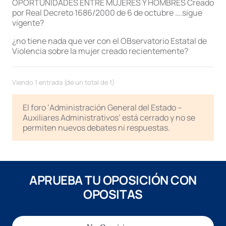
OPORTUNIDADES ENTRE MUJERES Y HOMBRES Creado
por Real Decreto 1686/2000 de 6 de octubre ….sigue
vigente?
¿no tiene nada que ver con el OBservatorio Estatal de
Violencia sobre la mujer creado recientemente?
Viendo 1 entrada (de un total de 1)
El foro ‘Administración General del Estado –
Auxiliares Administrativos’ está cerrado y no se
permiten nuevos debates ni respuestas.
APRUEBA TU OPOSICIÓN CON
OPOSITAS