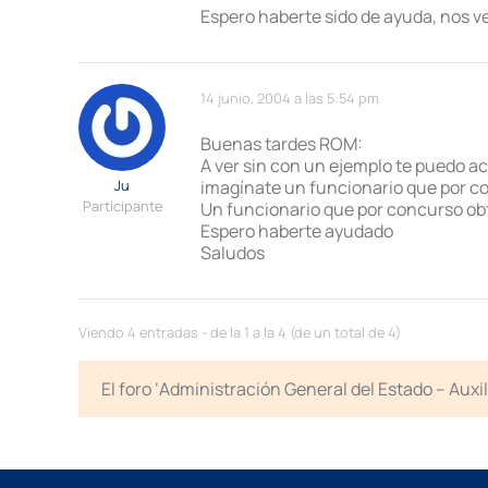
Espero haberte sido de ayuda, nos 
14 junio, 2004 a las 5:54 pm
Buenas tardes ROM:
A ver sin con un ejemplo te puedo ac
Ju
imagínate un funcionario que por com
Participante
Un funcionario que por concurso ob
Espero haberte ayudado
Saludos
Viendo 4 entradas - de la 1 a la 4 (de un total de 4)
El foro ‘Administración General del Estado – Auxi