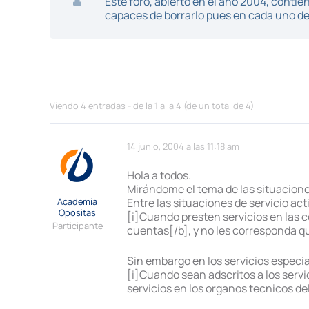
Este foro, abierto en el año 2004, cont
capaces de borrarlo pues en cada uno de 
Viendo 4 entradas - de la 1 a la 4 (de un total de 4)
14 junio, 2004 a las 11:18 am
Hola a todos.
Mirándome el tema de las situacione
Academia
Entre las situaciones de servicio act
Opositas
[i]Cuando presten servicios en las c
Participante
cuentas[/b], y no les corresponda qu
Sin embargo en los servicios especi
[i]Cuando sean adscritos a los servi
servicios en los organos tecnicos del