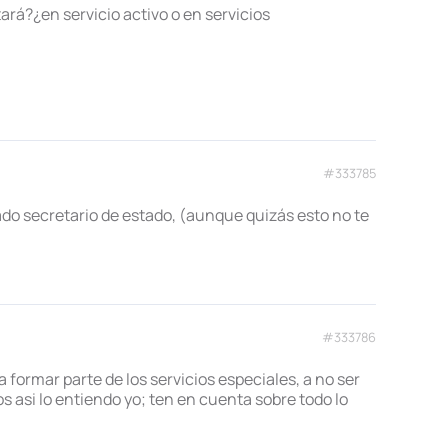
rá?¿en servicio activo o en servicios
#333785
do secretario de estado, (aunque quizás esto no te
#333786
a formar parte de los servicios especiales, a no ser
s asi lo entiendo yo; ten en cuenta sobre todo lo