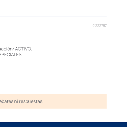
#333787
tuación: ACTIVO.
 ESPECIALES
debates ni respuestas.