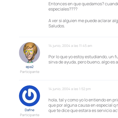
Entonces en que quedamos? cuando es
especiales????
A ver si alguien me puede aclarar alg
Saludos.
14 junio, 2004 a las 11:45 am
Por lo que yo estoy estudiando, un 
sirva de ayuda, pero bueno, algo es 
epa2
Participante
14 junio, 2004 a las 1:52 pm
hola, tal y como yo lo entiendo en pr
que por alguna causa en especial q n
Dafne
que te dice que estara es servicio ac
Participante