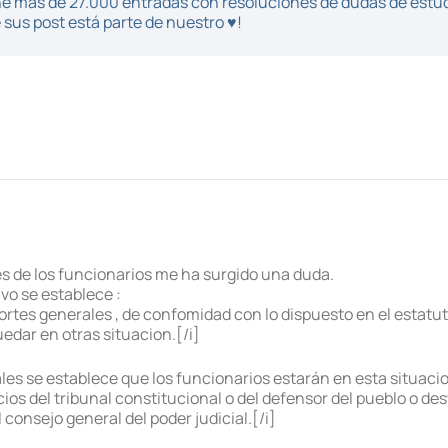
iene más de 27.000 entradas con resoluciones de dudas de estu
sus post está parte de nuestro ♥!
s de los funcionarios me ha surgido una duda.
ivo se establece :
ortes generales , de confomidad con lo dispuesto en el estatut
edar en otras situacion.[/i]
ales se establece que los funcionarios estarán en esta situac
cios del tribunal constitucional o del defensor del pueblo o de
 consejo general del poder judicial.[/i]