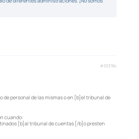
dio de diferentes administraciones. ¡No somos
#333784
o de personal de las mismas o en [b]el tribunal de
ion cuando:
stinados [b]al tribunal de cuentas [/b]o presten