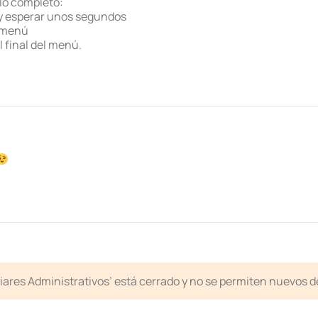
lo completo:
ú y esperar unos segundos
l menú
l final del menú.
liares Administrativos’ está cerrado y no se permiten nuevos 