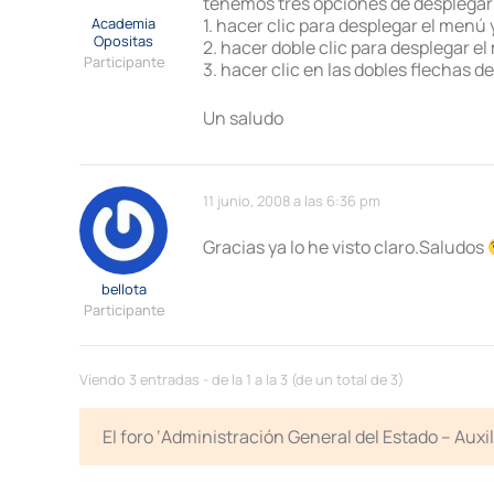
tenemos tres opciones de desplegar
Academia
1. hacer clic para desplegar el men
Opositas
2. hacer doble clic para desplegar e
Participante
3. hacer clic en las dobles flechas de
Un saludo
11 junio, 2008 a las 6:36 pm
Gracias ya lo he visto claro.Saludos
bellota
Participante
Viendo 3 entradas - de la 1 a la 3 (de un total de 3)
El foro ‘Administración General del Estado – Auxi