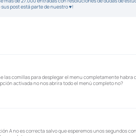
iene más de 27.000 entradas con resoluciones de dudas de estu
sus post está parte de nuestro ♥!
iene las comillas para desplegar el menu completamente habra q
a opción activada no nos abrira todo el menú completo no?
pción A no es correcta salvo que esperemos unos segundos con 