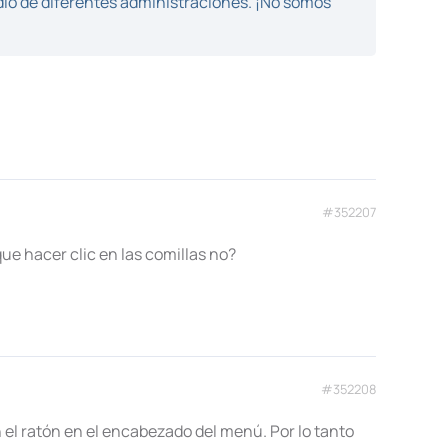
dio de diferentes administraciones. ¡No somos
#352207
ue hacer clic en las comillas no?
#352208
el ratón en el encabezado del menú. Por lo tanto