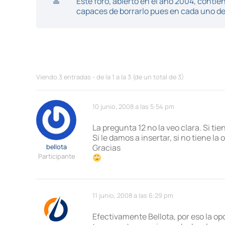
Este foro, abierto en el año 2004, cont
capaces de borrarlo pues en cada uno de 
Viendo 3 entradas - de la 1 a la 3 (de un total de 3)
10 junio, 2008 a las 5:54 pm
La pregunta 12 no la veo clara. Si t
Si le damos a insertar, si no tiene l
bellota
Gracias
Participante
11 junio, 2008 a las 6:29 pm
Efectivamente Bellota, por eso la o