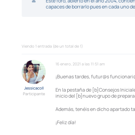
Este foro, abierto en el año 2004, cont
capaces de borrarlo pues en cada uno de 
Viendo 1 entrada (de un total de 1)
16 enero, 2021 a las 11:51 am
¡Buenas tardes, futur@s funcionari
Jessicacoll
En la pestaña de [b]Consejos Inicia
Participante
inicio del [b]nuevo grupo de prepar
Además, tenéis en dicho apartado ta
¡Feliz día!