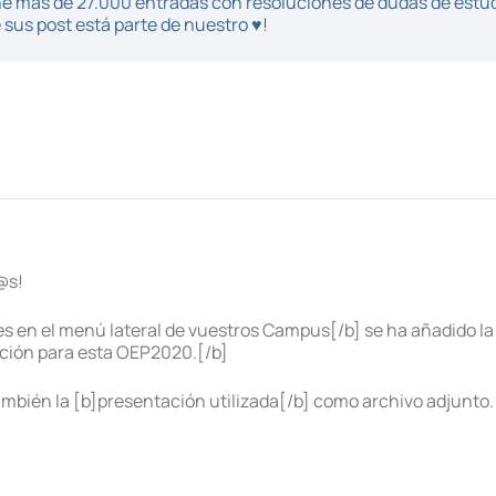
iene más de 27.000 entradas con resoluciones de dudas de estu
sus post está parte de nuestro ♥!
@s!
les en el menú lateral de vuestros Campus[/b] se ha añadido l
ación para esta OEP2020.[/b]
mbién la [b]presentación utilizada[/b] como archivo adjunto.