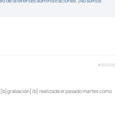
dio de diferentes administraciones. ¡No somos
#363005
a [b]grabación[/b] realizada el pasado martes como