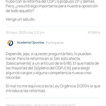
hubo con la reforma del CGPJ q propuso ZP y demás.
Pero, ¿resultó algo importante para nuestra oposición
de todo aquello?
Venga un saludo.
25 mayo, 2005 a las 2:21 pm
#338914
Academia Opositas
Participante
Depende, jeje, si quieren preguntártelo, lo pueden
hacer. Pero la reforma en sí, tan sólo afecta
(básicamente) a un artículo de la 6/85. El que habla de
las mayorías del [b]pleno del CGPJ[/b] para elegir
algunos cargos y alguna competencia nueva creo
recordar.
Si mal no me equivoco es la Ley Orgánica 2/2004 la que
introduce las reformas.
Viendo 2 entradas - de la 1 a la 2 (de un total de 2)