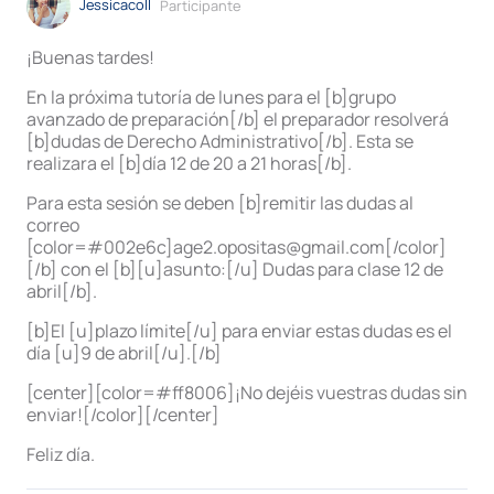
Jessicacoll
Participante
¡Buenas tardes!
En la próxima tutoría de lunes para el [b]grupo
avanzado de preparación[/b] el preparador resolverá
[b]dudas de Derecho Administrativo[/b]. Esta se
realizara el [b]día 12 de 20 a 21 horas[/b].
Para esta sesión se deben [b]remitir las dudas al
correo
[color=#002e6c]age2.opositas@gmail.com[/color]
[/b] con el [b][u]asunto:[/u] Dudas para clase 12 de
abril[/b].
[b]El [u]plazo límite[/u] para enviar estas dudas es el
día [u]9 de abril[/u].[/b]
[center][color=#ff8006]¡No dejéis vuestras dudas sin
enviar![/color][/center]
Feliz día.