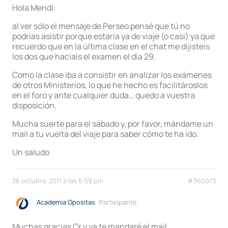
Hola Mendi:
al ver sólo el mensaje de Perseo pensé que tú no
podrías asistir porque estaría ya de viaje (o casi) ya que
recuerdo que en la última clase en el chat me dijisteis
los dos que hacíais el examen el día 29.
Como la clase iba a consistir en analizar los exámenes
de otros Ministerios, lo que he hecho es facilitároslos
en el foro y ante cualquier duda… quedo a vuestra
disposición.
Mucha suerte para el sábado y, por favor, mándame un
mail a tu vuelta del viaje para saber cómo te ha ido.
Un saludo
26 octubre, 2011 a las 6:59 pm
#360973
Academia Opositas
Participante
Muchas gracias Cr y ya te mandaré el mail.