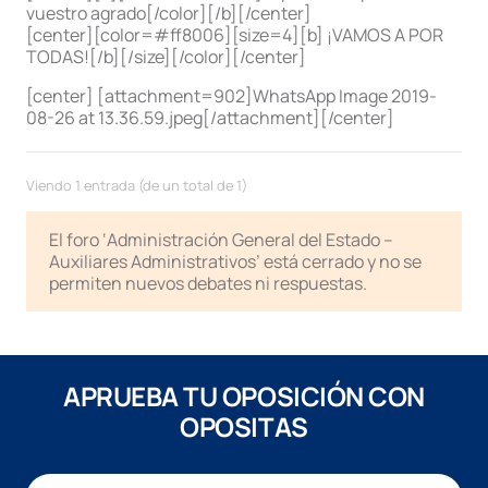
vuestro agrado[/color][/b][/center]
[center][color=#ff8006][size=4][b] ¡VAMOS A POR
TODAS![/b][/size][/color][/center]
[center] [attachment=902]WhatsApp Image 2019-
08-26 at 13.36.59.jpeg[/attachment][/center]
Viendo 1 entrada (de un total de 1)
El foro ‘Administración General del Estado –
Auxiliares Administrativos’ está cerrado y no se
permiten nuevos debates ni respuestas.
APRUEBA TU OPOSICIÓN CON
OPOSITAS