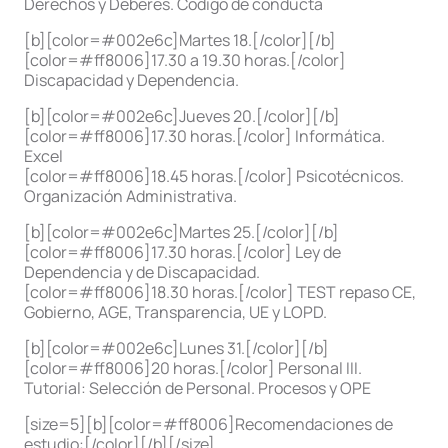
Derechos y Deberes. Código de conducta
[b][color=#002e6c]Martes 18.[/color][/b]
[color=#ff8006]17.30 a 19.30 horas.[/color]
Discapacidad y Dependencia.
[b][color=#002e6c]Jueves 20.[/color][/b]
[color=#ff8006]17.30 horas.[/color] Informática.
Excel
[color=#ff8006]18.45 horas.[/color] Psicotécnicos.
Organización Administrativa.
[b][color=#002e6c]Martes 25.[/color][/b]
[color=#ff8006]17.30 horas.[/color] Ley de
Dependencia y de Discapacidad.
[color=#ff8006]18.30 horas.[/color] TEST repaso CE,
Gobierno, AGE, Transparencia, UE y LOPD.
[b][color=#002e6c]Lunes 31.[/color][/b]
[color=#ff8006]20 horas.[/color] Personal III.
Tutorial: Selección de Personal. Procesos y OPE
[size=5][b][color=#ff8006]Recomendaciones de
estudio:[/color][/b][/size]