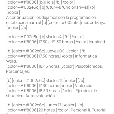
[color=#ff8006][b]¡Hola[/b][/color]
[color=#002e6c][b]futur@s funcionari@s![/b]
[/color]
A continuación, os dejamos con la programación
establecida para el [b][color=#002e6c]mes de Mayo.
[/color][/b]
[color=#002e6c][b]Martes 4.[/b][/color]
[color=#ff8006]17.30 a 19.30 horas.[/color] Igualdad.
[b][color=#002e6c]Jueves 06.[/color][/b]
[color=#ff8006]17.30 horas.[/color] Informática
Word.
[color=#ff8006]18.45 horas.[/color] Psicotécnicos.
Porcentajes.
[b][color=#002e6c]Martes 11.[/color][/b]
[color=#ff8006]17.30 horas.[/color] Violencia.
[color=#ff8006]18.30 horas.[/color] Ejercicio de
situación. Autoevaluación.
[b][color=#002e6c]Lunes 17.[/color][/b]
[color=#ff8006]20 horas.[/color] Personal II. Tutorial: