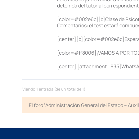
detenida del tutorial correspondient
[color=#002e6c][b]Clase de Psicot
Comentarios: el test estará compues
[center][b][color=#002e6c]Esperam
[color=#ff8006]¡VAMOS A POR TODA
[center] [attachment=935]WhatsApp
Viendo 1 entrada (de un total de 1)
El foro ‘Administración General del Estado – Auxi