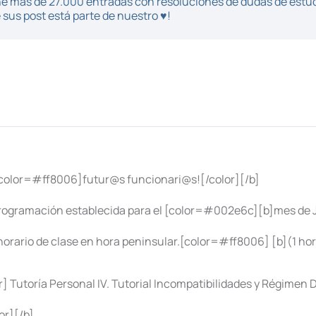
iene más de 27.000 entradas con resoluciones de dudas de estu
sus post está parte de nuestro ♥!
color=#ff8006]futur@s funcionari@s![/color][/b]
programación establecida para el [color=#002e6c][b]mes de J
horario de clase en hora peninsular.[color=#ff8006] [b](1 ho
 Tutoría Personal IV. Tutorial Incompatibilidades y Régimen D
r][/b]