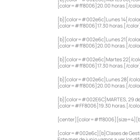
[color=#ff8006]20.00 horas.[/color
[b][color=#002e6c]Lunes 14[/color
[color=#ff8006]17.30 horas.[/color]
[b][color=#002e6c]Lunes 21[/color
[color=#ff8006]20.00 horas.[/color]
[b][color=#002e6c]Martes 22[/colo
[color=#ff8006]17.30 horas.[/color]
[b][color=#002e6c]Lunes 28[/colo
[color=#ff8006]20.00 horas.[/color
[b][color=#002E6C]MARTES, 29 de 
[color=#FF8006]19.30 horas.[/color
[center][color=#ff8006][size=4][b]
[color=#002e6c][b]Clases de Gestió
Este mes de junio vamos a ver los d