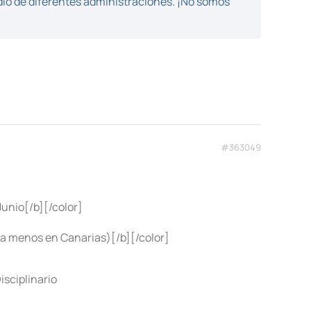
dio de diferentes administraciones. ¡No somos
#363049
unio[/b][/color]
ra menos en Canarias)[/b][/color]
isciplinario