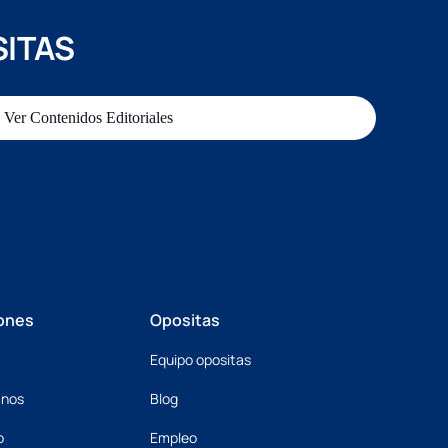
SITAS
Ver Contenidos Editoriales
ones
Opositas
Equipo opositas
mnos
Blog
o
Empleo