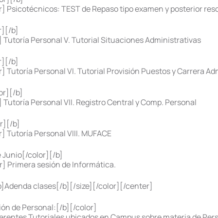
] Psicotécnicos: TEST de Repaso tipo examen y posterior res
][/b]
 Tutoría Personal V. Tutorial Situaciones Administrativas
][/b]
 Tutoría Personal VI. Tutorial Provisión Puestos y Carrera Ad
r][/b]
 Tutoría Personal VII. Registro Central y Comp. Personal
r][/b]
] Tutoría Personal VIII. MUFACE
Junio[/color][/b]
] Primera sesión de Informática.
Adenda clases[/b][/size][/color][/center]
n de Personal:[/b][/color]
iferentes Tutoriales ubicados en Campus sobre materia de Pers