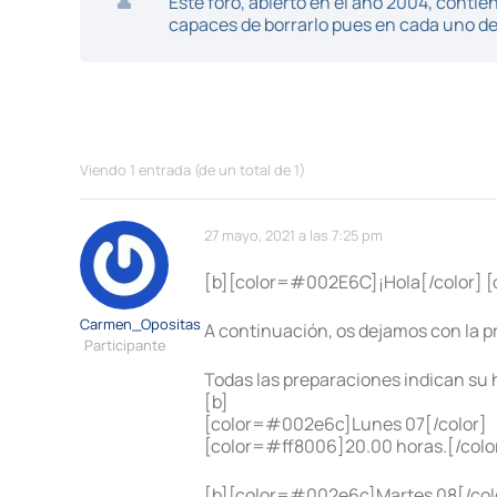
Este foro, abierto en el año 2004, cont
capaces de borrarlo pues en cada uno de 
Viendo 1 entrada (de un total de 1)
27 mayo, 2021 a las 7:25 pm
[b][color=#002E6C]¡Hola[/color] [
Carmen_Opositas
A continuación, os dejamos con la 
Participante
Todas las preparaciones indican su 
[b]
[color=#002e6c]Lunes 07[/color]
[color=#ff8006]20.00 horas.[/color]
[b][color=#002e6c]Martes 08[/colo