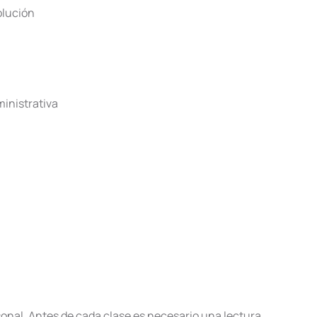
olución
ministrativa
onal. Antes de cada clase es necesario una lectura