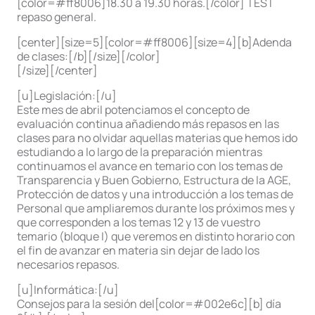
[color=#ff8006]18.30 a 19.30 horas.[/color] TEST
repaso general.
[center][size=5][color=#ff8006][size=4][b]Adenda
de clases:[/b][/size][/color]
[/size][/center]
[u]Legislación:[/u]
Este mes de abril potenciamos el concepto de
evaluación continua añadiendo más repasos en las
clases para no olvidar aquellas materias que hemos ido
estudiando a lo largo de la preparación mientras
continuamos el avance en temario con los temas de
Transparencia y Buen Gobierno, Estructura de la AGE,
Protección de datos y una introducción a los temas de
Personal que ampliaremos durante los próximos mes y
que corresponden a los temas 12 y 13 de vuestro
temario (bloque I) que veremos en distinto horario con
el fin de avanzar en materia sin dejar de lado los
necesarios repasos.
[u]Informática:[/u]
Consejos para la sesión del[color=#002e6c][b] día