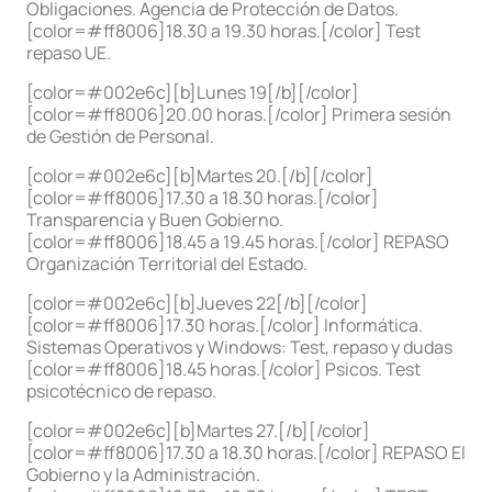
Obligaciones. Agencia de Protección de Datos.
[color=#ff8006]18.30 a 19.30 horas.[/color] Test
repaso UE.
[color=#002e6c][b]Lunes 19[/b][/color]
[color=#ff8006]20.00 horas.[/color] Primera sesión
de Gestión de Personal.
[color=#002e6c][b]Martes 20.[/b][/color]
[color=#ff8006]17.30 a 18.30 horas.[/color]
Transparencia y Buen Gobierno.
[color=#ff8006]18.45 a 19.45 horas.[/color] REPASO
Organización Territorial del Estado.
[color=#002e6c][b]Jueves 22[/b][/color]
[color=#ff8006]17.30 horas.[/color] Informática.
Sistemas Operativos y Windows: Test, repaso y dudas
[color=#ff8006]18.45 horas.[/color] Psicos. Test
psicotécnico de repaso.
[color=#002e6c][b]Martes 27.[/b][/color]
[color=#ff8006]17.30 a 18.30 horas.[/color] REPASO El
Gobierno y la Administración.