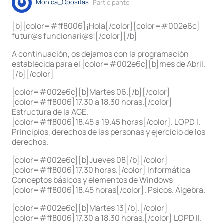
Monica_Opositas
Participante
[b][color=#ff8006]¡Hola[/color][color=#002e6c]
futur@s funcionari@s![/color][/b]
A continuación, os dejamos con la programación
establecida para el [color=#002e6c][b]mes de Abril.
[/b][/color]
[color=#002e6c][b]Martes 06.[/b][/color]
[color=#ff8006]17.30 a 18.30 horas.[/color]
Estructura de la AGE.
[color=#ff8006]18.45 a 19.45 horas[/color]. LOPD I.
Principios, derechos de las personas y ejercicio de los
derechos.
[color=#002e6c][b]Jueves 08[/b][/color]
[color=#ff8006]17.30 horas.[/color] Informática
Conceptos básicos y elementos de Windows
[color=#ff8006]18.45 horas[/color]. Psicos. Álgebra.
[color=#002e6c][b]Martes 13[/b].[/color]
[color=#ff8006]17.30 a 18.30 horas.[/color] LOPD II.