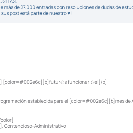
POSITAS.
iene más de 27.000 entradas con resoluciones de dudas de estu
sus post está parte de nuestro ♥!
r] [color=#002e6c][b]futur@s funcionari@s![/b]
programación establecida para el [color=#002e6c][b]mes de Ab
color]
]. Contencioso-Administrativo