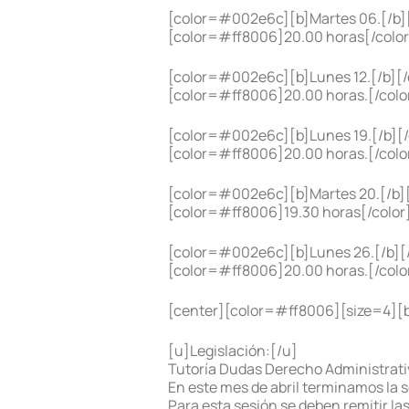
[color=#002e6c][b]Martes 06.[/b][
[color=#ff8006]20.00 horas[/color]
[color=#002e6c][b]Lunes 12.[/b][/
[color=#ff8006]20.00 horas.[/color
[color=#002e6c][b]Lunes 19.[/b][/
[color=#ff8006]20.00 horas.[/color
[color=#002e6c][b]Martes 20.[/b][
[color=#ff8006]19.30 horas[/color]
[color=#002e6c][b]Lunes 26.[/b][/
[color=#ff8006]20.00 horas.[/colo
[center][color=#ff8006][size=4][b]
[u]Legislación:[/u]
Tutoría Dudas Derecho Administrati
En este mes de abril terminamos la 
Para esta sesión se deben remitir la