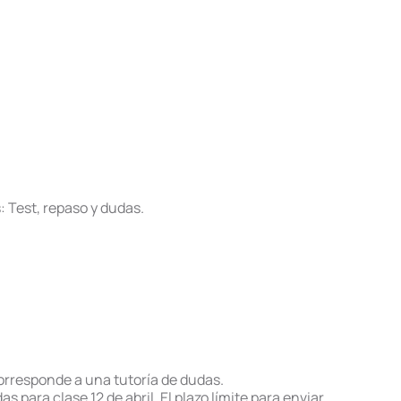
 Test, repaso y dudas.
orresponde a una tutoría de dudas.
s para clase 12 de abril. El plazo límite para enviar