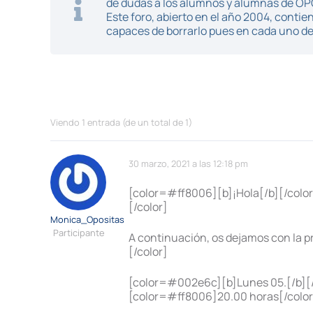
de dudas a los alumnos y alumnas de O
Este foro, abierto en el año 2004, cont
capaces de borrarlo pues en cada uno de 
Viendo 1 entrada (de un total de 1)
30 marzo, 2021 a las 12:18 pm
[color=#ff8006][b]¡Hola[/b][/colo
[/color]
Monica_Opositas
Participante
A continuación, os dejamos con la 
[/color]
[color=#002e6c][b]Lunes 05.[/b][/
[color=#ff8006]20.00 horas[/color