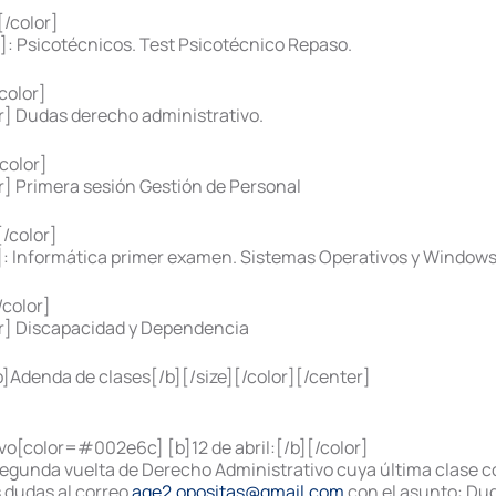
/color]
: Psicotécnicos. Test Psicotécnico Repaso.
color]
] Dudas derecho administrativo.
color]
] Primera sesión Gestión de Personal
/color]
: Informática primer examen. Sistemas Operativos y Windows:
color]
r] Discapacidad y Dependencia
Adenda de clases[/b][/size][/color][/center]
vo[color=#002e6c] [b]12 de abril:[/b][/color]
segunda vuelta de Derecho Administrativo cuya última clase c
s dudas al correo
age2.opositas@gmail.com
con el asunto: Duda