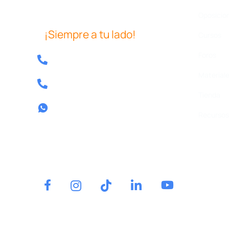
Oposicio
¡Siempre a tu lado!
Cursos
Foros
Tel: 640 39 08 04
Materiale
Tel: 857 80 13 58
Tienda
Contactar por whatsapp
Recursos 
Tel.
640 39 08 04
Contactar por whatsapp