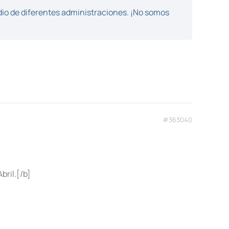
dio de diferentes administraciones. ¡No somos
#363040
ril.[/b]