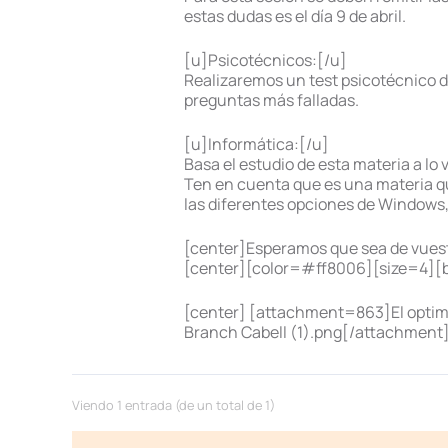
estas dudas es el día 9 de abril.
[u]Psicotécnicos:[/u]
Realizaremos un test psicotécnico de
preguntas más falladas.
[u]Informática:[/u]
Basa el estudio de esta materia a lo 
Ten en cuenta que es una materia qu
las diferentes opciones de Windows,
[center]Esperamos que sea de vues
[center][color=#ff8006][size=4][b
[center] [attachment=863]El optimis
Branch Cabell (1).png[/attachment
Viendo 1 entrada (de un total de 1)