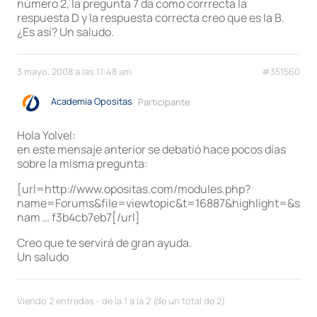
número 2, la pregunta 7 da como corrrecta la
respuesta D y la respuesta correcta creo que es la B.
¿Es así? Un saludo.
3 mayo, 2008 a las 11:48 am
#351560
Academia Opositas
Participante
Hola Yolvel:
en este mensaje anterior se debatió hace pocos días
sobre la misma pregunta:
[url=http://www.opositas.com/modules.php?
name=Forums&file=viewtopic&t=16887&highlight=&sid=
nam … f3b4cb7eb7[/url]
Creo que te servirá de gran ayuda.
Un saludo
Viendo 2 entradas - de la 1 a la 2 (de un total de 2)