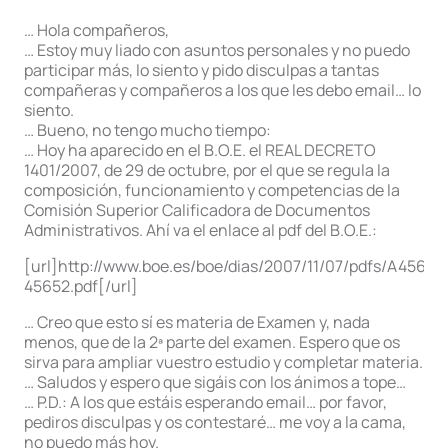
… Hola compañeros,
… Estoy muy liado con asuntos personales y no puedo
participar más, lo siento y pido disculpas a tantas
compañeras y compañeros a los que les debo email… lo
siento.
… Bueno, no tengo mucho tiempo:
… Hoy ha aparecido en el B.O.E. el REAL DECRETO
1401/2007, de 29 de octubre, por el que se regula la
composición, funcionamiento y competencias de la
Comisión Superior Calificadora de Documentos
Administrativos. Ahí va el enlace al pdf del B.O.E.:
[url]http://www.boe.es/boe/dias/2007/11/07/pdfs/A45650
45652.pdf[/url]
… Creo que esto sí es materia de Examen y, nada
menos, que de la 2ª parte del examen. Espero que os
sirva para ampliar vuestro estudio y completar materia.
… Saludos y espero que sigáis con los ánimos a tope…
… P.D.: A los que estáis esperando email… por favor,
pediros disculpas y os contestaré… me voy a la cama,
no puedo más hoy.