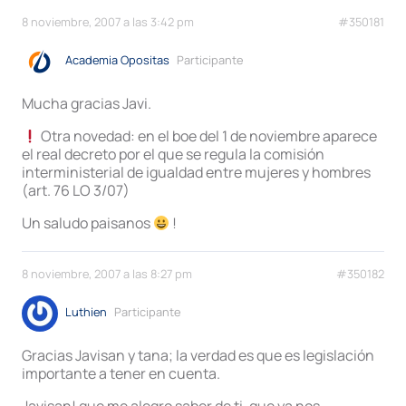
8 noviembre, 2007 a las 3:42 pm
#350181
Academia Opositas
Participante
Mucha gracias Javi.
Otra novedad: en el boe del 1 de noviembre aparece
el real decreto por el que se regula la comisión
interministerial de igualdad entre mujeres y hombres
(art. 76 LO 3/07)
Un saludo paisanos
!
8 noviembre, 2007 a las 8:27 pm
#350182
Luthien
Participante
Gracias Javisan y tana; la verdad es que es legislación
importante a tener en cuenta.
Javisan! que me alegro saber de ti, que ya nos