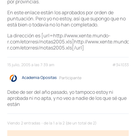
por provincias.
En este enlace están los aprobados por orden de
puntuación. Pero yo no estoy, así que supongo que no
está bien o todavía no lo han completado.
La dirección es [url=http://www.xente.mundo-
r.com/etorresi/notas2005.xls]http://www.xente.mundo-
r.com/etorresi/notas2005.xls[/url]
15 julio, 2005 a las 7:39 am
#341033
Academia Opositas
Participante
Debe de ser del año pasado, yo tampoco estoy ni
aprobada ni no apta, y no veo a nadie de los que sé que
están
Viendo 2 entradas - de la 1 a la 2 (de un total de 2)