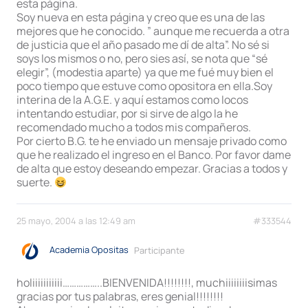
esta página.
Soy nueva en esta página y creo que es una de las
mejores que he conocido. ” aunque me recuerda a otra
de justicia que el año pasado me dí de alta”. No sé si
soys los mismos o no, pero sies así, se nota que “sé
elegir”, (modestia aparte) ya que me fué muy bien el
poco tiempo que estuve como opositora en ella.Soy
interina de la A.G.E. y aquí estamos como locos
intentando estudiar, por si sirve de algo la he
recomendado mucho a todos mis compañeros.
Por cierto B.G. te he enviado un mensaje privado como
que he realizado el ingreso en el Banco. Por favor dame
de alta que estoy deseando empezar. Gracias a todos y
suerte.
25 mayo, 2004 a las 12:49 am
#333544
Academia Opositas
Participante
holiiiiiiiiiii……………..BIENVENIDA!!!!!!!!, muchiiiiiiiisimas
gracias por tus palabras, eres genial!!!!!!!!