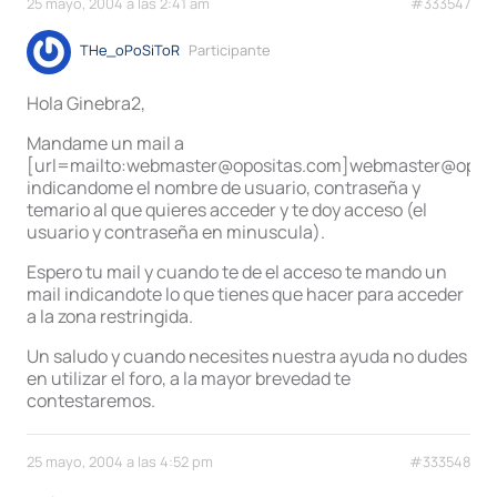
25 mayo, 2004 a las 2:41 am
#333547
THe_oPoSiToR
Participante
Hola Ginebra2,
Mandame un mail a
[url=mailto:webmaster@opositas.com]webmaster@oposi
indicandome el nombre de usuario, contraseña y
temario al que quieres acceder y te doy acceso (el
usuario y contraseña en minuscula).
Espero tu mail y cuando te de el acceso te mando un
mail indicandote lo que tienes que hacer para acceder
a la zona restringida.
Un saludo y cuando necesites nuestra ayuda no dudes
en utilizar el foro, a la mayor brevedad te
contestaremos.
25 mayo, 2004 a las 4:52 pm
#333548