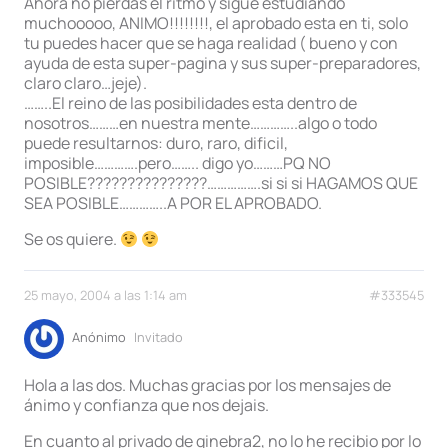
Ahora no pierdas el ritmo y sigue estudiando
muchooooo, ANIMO!!!!!!!!, el aprobado esta en ti, solo
tu puedes hacer que se haga realidad ( bueno y con
ayuda de esta super-pagina y sus super-preparadores,
claro claro…jeje).
……..El reino de las posibilidades esta dentro de
nosotros………en nuestra mente…………..algo o todo
puede resultarnos: duro, raro, dificil,
imposible………….pero…….. digo yo………PQ NO
POSIBLE???????????????…………….si si si HAGAMOS QUE
SEA POSIBLE…………..A POR EL APROBADO.
Se os quiere.
25 mayo, 2004 a las 1:14 am
#333545
Anónimo
Invitado
Hola a las dos. Muchas gracias por los mensajes de
ánimo y confianza que nos dejais.
En cuanto al privado de ginebra2, no lo he recibio por lo