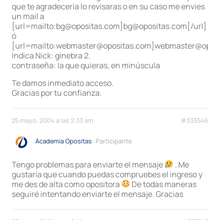
que te agradecería lo revisaras o en su caso me envies
un mail a
[url=mailto:bg@opositas.com]bg@opositas.com[/url]
ó
[url=mailto:webmaster@opositas.com]webmaster@oposi
Indica Nick: ginebra 2.
contraseña: la que quieras, en minúscula
Te damos inmediato acceso.
Gracias por tu confianza.
25 mayo, 2004 a las 2:33 am
#333546
Academia Opositas
Participante
Tengo problemas para enviarte el mensaje
. Me
gustaría que cuando puedas compruebes el ingreso y
me des de alta como opositora
De todas maneras
seguiré intentando enviarte el mensaje. Gracias