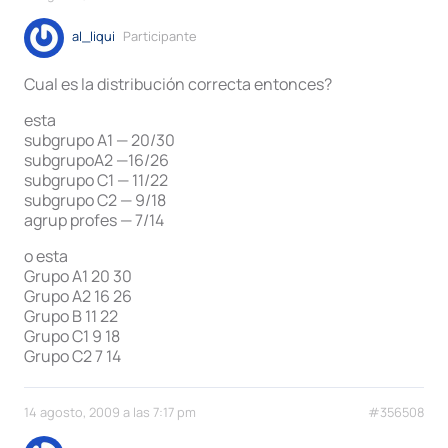
al_liqui
Participante
Cual es la distribución correcta entonces?
esta
subgrupo A1 — 20/30
subgrupoA2 —16/26
subgrupo C1 — 11/22
subgrupo C2 — 9/18
agrup profes — 7/14
o esta
Grupo A1 20 30
Grupo A2 16 26
Grupo B 11 22
Grupo C1 9 18
Grupo C2 7 14
14 agosto, 2009 a las 7:17 pm
#356508