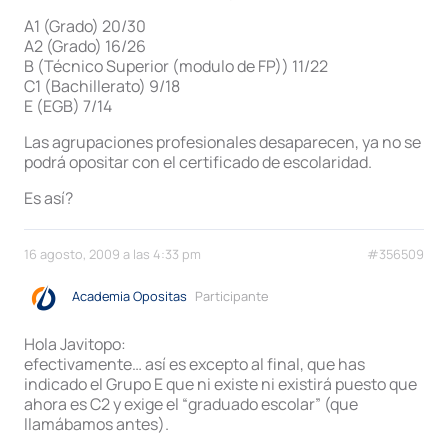
A1 (Grado) 20/30
A2 (Grado) 16/26
B (Técnico Superior (modulo de FP)) 11/22
C1 (Bachillerato) 9/18
E (EGB) 7/14
Las agrupaciones profesionales desaparecen, ya no se
podrá opositar con el certificado de escolaridad.
Es así?
16 agosto, 2009 a las 4:33 pm
#356509
Academia Opositas
Participante
Hola Javitopo:
efectivamente… así es excepto al final, que has
indicado el Grupo E que ni existe ni existirá puesto que
ahora es C2 y exige el “graduado escolar” (que
llamábamos antes).