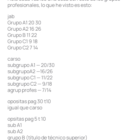
profesionales, lo que he visto es esto:
jab
Grupo A1 20 30
Grupo A2 16 26
Grupo B 11 22
Grupo C1 9 18
Grupo C2 7 14
carso
subgrupo A1 — 20/30
subgrupoA2 —16/26
subgrupo C1 — 11/22
subgrupo C2 — 9/18
agrup profes — 7/14
opositas pag 30 t10
igual que carso
opsitas pag 5 t 10
sub A1
sub A2
grupo B (título de técnico superior)