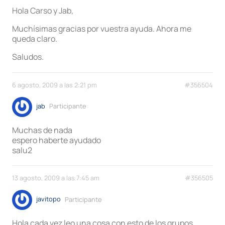
Hola Carso y Jab,
Muchísimas gracias por vuestra ayuda. Ahora me
queda claro.
Saludos.
6 agosto, 2009 a las 2:21 pm
#356504
jab
Participante
Muchas de nada
espero haberte ayudado
salu2
13 agosto, 2009 a las 7:45 am
#356505
javitopo
Participante
Hola cada vez leo una cosa con esto de los grupos