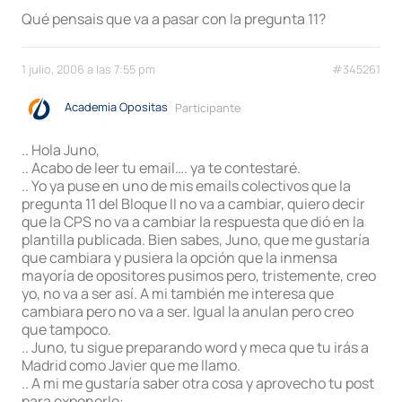
Qué pensais que va a pasar con la pregunta 11?
1 julio, 2006 a las 7:55 pm
#345261
Academia Opositas
Participante
.. Hola Juno,
.. Acabo de leer tu email…. ya te contestaré.
.. Yo ya puse en uno de mis emails colectivos que la
pregunta 11 del Bloque II no va a cambiar, quiero decir
que la CPS no va a cambiar la respuesta que dió en la
plantilla publicada. Bien sabes, Juno, que me gustaría
que cambiara y pusiera la opción que la inmensa
mayoría de opositores pusimos pero, tristemente, creo
yo, no va a ser así. A mi también me interesa que
cambiara pero no va a ser. Igual la anulan pero creo
que tampoco.
.. Juno, tu sigue preparando word y meca que tu irás a
Madrid como Javier que me llamo.
.. A mi me gustaría saber otra cosa y aprovecho tu post
para exponerlo: