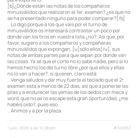
[b]¿Dónde están las notas de los compañeros
minusválidos que realizaron el 1er. examen? ¿es que no
se ha presentado ninguno para poder comparar?[/b]
.. Lo digo porque a los que vais por el turno de
minusválidos os interesará contrastar un poco por
donde van los tiros en vuestra lista ¿no?. Así que, por
favor, sugiero a los compañeros y compañeras
minusválidos que expongan, [u]sólo ellos[/u], sus
notas de ambas partes para que sepan por donde van
las cosas. Ya sé que el corte no lo sabe nadie, pero si lo
hemos hecho los del turno libre ¿por qué ellos y ellas
no lo van a hacer?, si quieren, claro está.
.. Venga saludos y dar muy fuerte al teclado que el 2º
examen está a menos de 22 días, así que a ponerse las
pilas y a endurecer las yemas de los dedos con meca y
word, que no se os escape esta gran oportunidad, ¿me
habéis oído?, pues eso.
.. Ánimos y a por la plaza.
1 julio, 2006 a las 10:28 pm
#345262