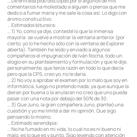
… De entrada pido disculpas por si algunos de mis
comentarios ha molestado a alguien o piensa que me
dedico a fumar maría y me sale la cosa así. Lo digo con
ánimo constructivo.
… Estimados bitureira:
… 1) Yo, como ya dije, contesté lo que la inmensa
mayoría: se vuelve a mostrar la ventana anterior (por
cierto, yo lo he hecho sólo con la ventana de Explorer
abierta). También he leído y enviado a algunos
compañeros el impugnación de Iván Rocha, todo un
elogio en su planteamiento y formulación y que le dije,
personalmente, que tenía razón en todo lo que decía
pero que la CPS, creo yo, no le daría.
… 2) No voy a aprobar el examen por lo malo que soy en
informática, luego no pretendo nada, ya que aunque la
dieran por buena o la anularan no creo que uno pueda
pasar con una nota por debajo del 50% de 30.
… 3) Que Juno, la gran compañera Juno, planteó una
cuestión y yo me limité a dar mi opinión. Que sigo
pensando lo mismo.
… Estimado serendipia:
… No he fumado en mi vida, lo cual no es ni bueno ni
malo, es lo que es y punto. Sigo leyendo con atención