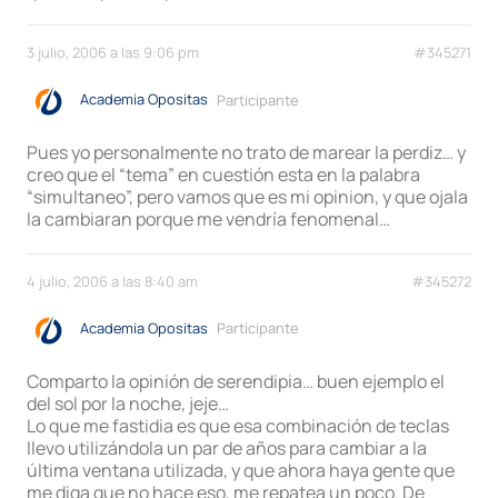
3 julio, 2006 a las 9:06 pm
#345271
Academia Opositas
Participante
Pues yo personalmente no trato de marear la perdiz… y
creo que el “tema” en cuestión esta en la palabra
“simultaneo”, pero vamos que es mi opinion, y que ojala
la cambiaran porque me vendría fenomenal…
4 julio, 2006 a las 8:40 am
#345272
Academia Opositas
Participante
Comparto la opinión de serendipia… buen ejemplo el
del sol por la noche, jeje…
Lo que me fastidia es que esa combinación de teclas
llevo utilizándola un par de años para cambiar a la
última ventana utilizada, y que ahora haya gente que
me diga que no hace eso, me repatea un poco. De