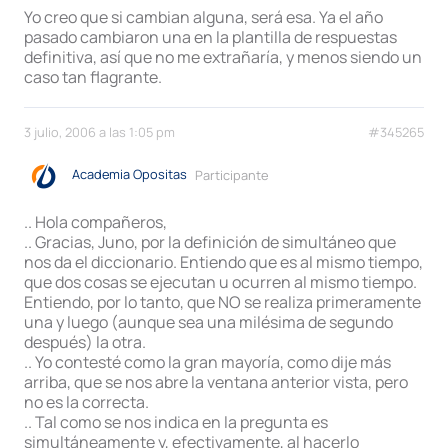
Yo creo que si cambian alguna, será esa. Ya el año
pasado cambiaron una en la plantilla de respuestas
definitiva, así que no me extrañaría, y menos siendo un
caso tan flagrante.
3 julio, 2006 a las 1:05 pm
#345265
Academia Opositas
Participante
.. Hola compañeros,
.. Gracias, Juno, por la definición de simultáneo que
nos da el diccionario. Entiendo que es al mismo tiempo,
que dos cosas se ejecutan u ocurren al mismo tiempo.
Entiendo, por lo tanto, que NO se realiza primeramente
una y luego (aunque sea una milésima de segundo
después) la otra.
.. Yo contesté como la gran mayoría, como dije más
arriba, que se nos abre la ventana anterior vista, pero
no es la correcta.
.. Tal como se nos indica en la pregunta es
simultáneamente y, efectivamente, al hacerlo