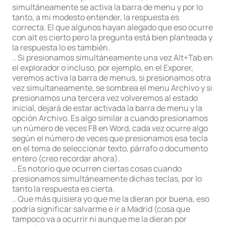
simultáneamente se activa la barra de menu y por lo
tanto, a mi modesto entender, la respuesta es
correcta. El que algunos hayan alegado que eso ocurre
con alt es cierto pero la pregunta está bien planteada y
la respuesta lo es también.
.. Si presionamos simultáneamente una vez Alt+Tab en
el explorador o incluso, por ejemplo, en el Exporer,
veremos activa la barra de menus, si presionamos otra
vez simultaneamente, se sombrea el menu Archivo y si
presionamos una tercera vez volveremos al estado
inicial, dejará de estar activada la barra de menu y la
opción Archivo. Es algo similar a cuando presionamos
un número de veces F8 en Word, cada vez ocurre algo
según el número de veces que presionamos esa tecla
en el tema de seleccionar texto, párrafo o documento
entero (creo recordar ahora).
.. Es notorio que ocurren ciertas cosas cuando
presionamos simultáneamente dichas teclas, por lo
tanto la respuesta es cierta.
.. Que más quisiera yo que me la dieran por buena, eso
podría significar salvarme e ir a Madrid (cosa que
tampoco va a ocurrir ni aunque me la dieran por