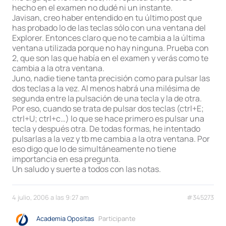
hecho en el examen no dudé ni un instante.
Javisan, creo haber entendido en tu último post que
has probado lo de las teclas sólo con una ventana del
Explorer. Entonces claro que no te cambia a la última
ventana utilizada porque no hay ninguna. Prueba con
2, que son las que había en el examen y verás como te
cambia a la otra ventana.
Juno, nadie tiene tanta precisión como para pulsar las
dos teclas a la vez. Al menos habrá una milésima de
segunda entre la pulsación de una tecla y la de otra.
Por eso, cuando se trata de pulsar dos teclas (ctrl+E;
ctrl+U; ctrl+c…) lo que se hace primero es pulsar una
tecla y después otra. De todas formas, he intentado
pulsarlas a la vez y tb me cambia a la otra ventana. Por
eso digo que lo de simultáneamente no tiene
importancia en esa pregunta.
Un saludo y suerte a todos con las notas.
4 julio, 2006 a las 9:27 am
#345273
Academia Opositas
Participante