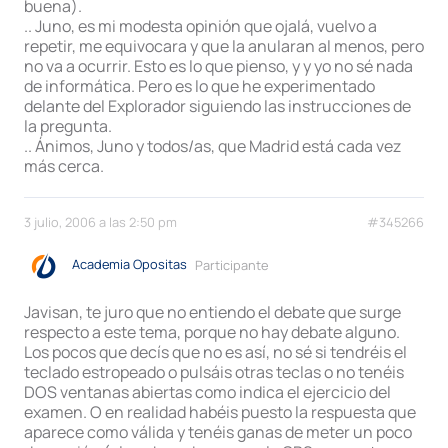
buena).
.. Juno, es mi modesta opinión que ojalá, vuelvo a
repetir, me equivocara y que la anularan al menos, pero
no va a ocurrir. Esto es lo que pienso, y y yo no sé nada
de informática. Pero es lo que he experimentado
delante del Explorador siguiendo las instrucciones de
la pregunta.
.. Ánimos, Juno y todos/as, que Madrid está cada vez
más cerca.
3 julio, 2006 a las 2:50 pm
#345266
Academia Opositas
Participante
Javisan, te juro que no entiendo el debate que surge
respecto a este tema, porque no hay debate alguno.
Los pocos que decís que no es así, no sé si tendréis el
teclado estropeado o pulsáis otras teclas o no tenéis
DOS ventanas abiertas como indica el ejercicio del
examen. O en realidad habéis puesto la respuesta que
aparece como válida y tenéis ganas de meter un poco