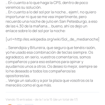
.. En cuanto a lo que haga la CPS, dentro de poco
veremos su solución.
.. En cuanto a lo del sol por la noche… ejem!, no quiero
importunar ni que se me vea impertinente, pero
recuerdo una noche de julio en San Petesburgo, a eso
de las 4.30 de la mañana…. bueno, ahí os dejo un
enlace sobre lo del sol por la noche:
[url=http://es.wikipedia.org/wiki/Sol_de_medianoche]htt
.. Serendipia y Bitureira, que seguro que tenéis razón,
yo he usado esa combinación de teclas siempre. Os
agradezco, en serio, vuestros comentarios, somos
compañeros y para eso estamos para opinar y
ayudarnos unos a otros. Os deseo lo mejor, siempre se
lo he deseado a todos los compañeros/as
opositores/as.
.. Venga un saludo y a por la plaza que vosotros os la
merecéis como el que más.
Viendo 15 entradas - de la 1 a la 15 (de un total de 17)