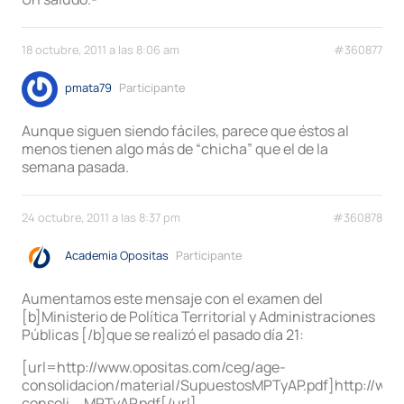
18 octubre, 2011 a las 8:06 am
#360877
pmata79
Participante
Aunque siguen siendo fáciles, parece que éstos al
menos tienen algo más de “chicha” que el de la
semana pasada.
24 octubre, 2011 a las 8:37 pm
#360878
Academia Opositas
Participante
Aumentamos este mensaje con el examen del
[b]Ministerio de Política Territorial y Administraciones
Públicas [/b]que se realizó el pasado día 21:
[url=http://www.opositas.com/ceg/age-
consolidacion/material/SupuestosMPTyAP.pdf]http://ww
consoli … MPTyAP.pdf[/url]