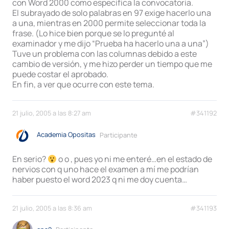
con Word 2000 como especifica la convocatoria.
El subrayado de solo palabras en 97 exige hacerlo una
a una, mientras en 2000 permite seleccionar toda la
frase. (Lo hice bien porque se lo pregunté al
examinador y me dijo “Prueba ha hacerlo una a una”)
Tuve un problema con las columnas debido a este
cambio de versión, y me hizo perder un tiempo que me
puede costar el aprobado.
En fin, a ver que ocurre con este tema.
21 julio, 2005 a las 8:27 am
#341192
Academia Opositas
Participante
En serio?
o o , pues yo ni me enteré…en el estado de
nervios con q uno hace el examen a mí me podrían
haber puesto el word 2023 q ni me doy cuenta…
21 julio, 2005 a las 8:36 am
#341193