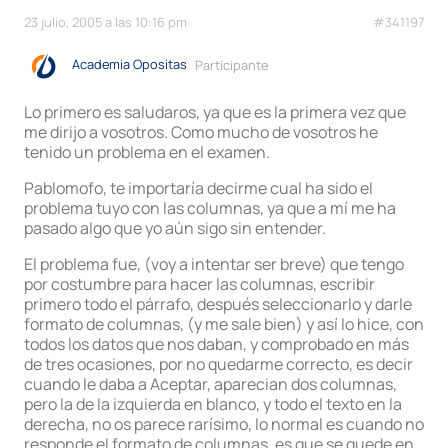
23 julio, 2005 a las 10:16 pm
#341197
Academia Opositas
Participante
Lo primero es saludaros, ya que es la primera vez que
me dirijo a vosotros. Como mucho de vosotros he
tenido un problema en el examen.
Pablomofo, te importaría decirme cual ha sido el
problema tuyo con las columnas, ya que a mí me ha
pasado algo que yo aún sigo sin entender.
El problema fue, (voy a intentar ser breve) que tengo
por costumbre para hacer las columnas, escribir
primero todo el párrafo, después seleccionarlo y darle
formato de columnas, (y me sale bien) y así lo hice, con
todos los datos que nos daban, y comprobado en más
de tres ocasiones, por no quedarme correcto, es decir
cuando le daba a Aceptar, aparecian dos columnas,
pero la de la izquierda en blanco, y todo el texto en la
derecha, no os parece rarísimo, lo normal es cuando no
responde el formato de columnas, es que se quede en