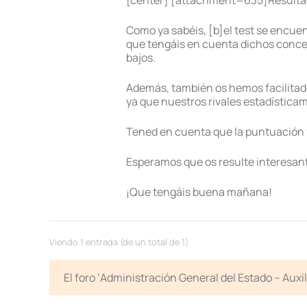
[center] [attachment=635]Resultad
Como ya sabéis, [b]el test se encue
que tengáis en cuenta dichos concept
bajos.
Además, también os hemos facilitad
ya que nuestros rivales estadísticam
Tened en cuenta que la puntuación fi
Esperamos que os resulte interesant
¡Que tengáis buena mañana!
Viendo 1 entrada (de un total de 1)
El foro ‘Administración General del Estado – Auxi