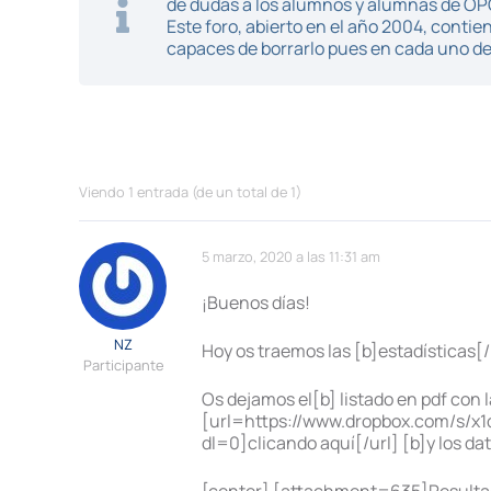
de dudas a los alumnos y alumnas de O
Este foro, abierto en el año 2004, cont
capaces de borrarlo pues en cada uno de 
Viendo 1 entrada (de un total de 1)
5 marzo, 2020 a las 11:31 am
¡Buenos días!
NZ
Hoy os traemos las [b]estadísticas[/
Participante
Os dejamos el[b] listado en pdf con 
[url=https://www.dropbox.com/s
dl=0]clicando aquí[/url] [b]y los da