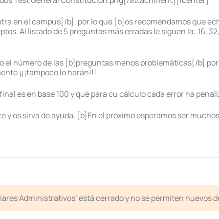
os Test General Constitución.png[/attachment][/center]
ntra en el campus[/b], por lo que [b]os recomendamos que ech
os. Al listado de 5 preguntas más erradas le siguen la: 16, 32
o el número de las [b]preguntas menos problemáticas[/b] porq
ente ¡¡¡tampoco lo harán!!!
nal es en base 100 y que para cu cálculo cada error ha penali
e y os sirva de ayuda. [b]En el próximo esperamos ser muchos
liares Administrativos’ está cerrado y no se permiten nuevos 