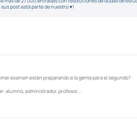
iene más de 27.000 entradas con resoluciones de dudas de estu
sus post está parte de nuestro ♥!
primer examen están preparando a la gente para el segundo?
ar: alumno, administrador, profesor,…