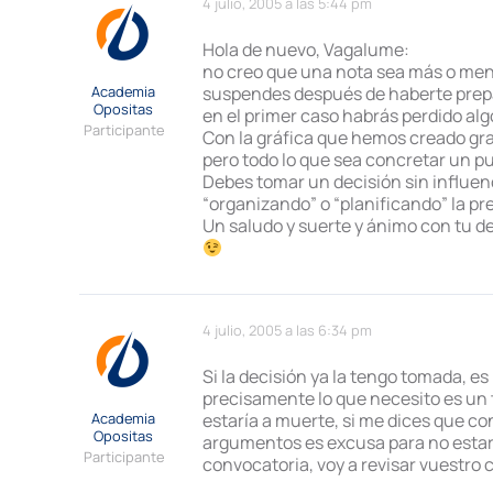
4 julio, 2005 a las 5:44 pm
Hola de nuevo, Vagalume:
no creo que una nota sea más o meno
Academia
suspendes después de haberte prepa
Opositas
en el primer caso habrás perdido al
Participante
Con la gráfica que hemos creado gra
pero todo lo que sea concretar un pu
Debes tomar un decisión sin influenc
“organizando” o “planificando” la pr
Un saludo y suerte y ánimo con tu d
4 julio, 2005 a las 6:34 pm
Si la decisión ya la tengo tomada, 
precisamente lo que necesito es un 
Academia
estaría a muerte, si me dices que co
Opositas
argumentos es excusa para no estar 
Participante
convocatoria, voy a revisar vuestro