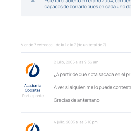
Este foro, abierto en el año 2004, cont
capaces de borrarlo pues en cada uno de 
Viendo 7 entradas - de la 1 a la 7 (de un total de 7)
2 julio, 2005 a las 9:36 am
¿A partir de qué nota sacada en el 
Academia
A ver si alquien me lo puede contest
Opositas
Participante
Gracias de antemano.
4 julio, 2005 a las 5:18 pm