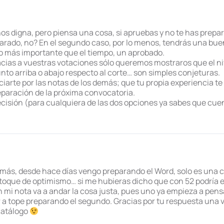
s digna, pero piensa una cosa, si apruebas y no te has prepar
rado, no? En el segundo caso, por lo menos, tendrás una bue
go más importante que el tiempo, un aprobado.
cias a vuestras votaciones sólo queremos mostraros que el niv
nto arriba o abajo respecto al corte… son simples conjeturas.
iarte por las notas de los demás; que tu propia experiencia te 
eparación de la próxima convocatoria.
ecisión (para cualquiera de las dos opciones ya sabes que cue
es más, desde hace días vengo preparando el Word, solo es una
toque de optimismo… si me hubieras dicho que con 52 podría 
n mi nota va a andar la cosa justa, pues uno ya empieza a pen
a tope preparando el segundo. Gracias por tu respuesta una v
 catálogo