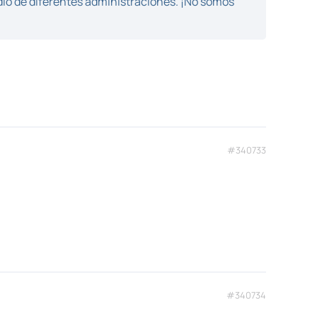
dio de diferentes administraciones. ¡No somos
#340733
#340734