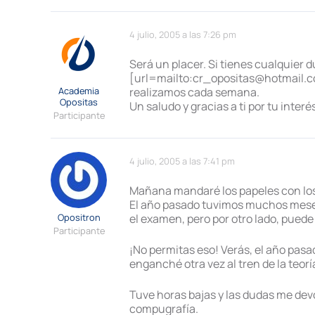
4 julio, 2005 a las 7:26 pm
Será un placer. Si tienes cualquier
[url=mailto:cr_opositas@hotmail.co
Academia
realizamos cada semana.
Opositas
Un saludo y gracias a ti por tu interé
Participante
4 julio, 2005 a las 7:41 pm
Mañana mandaré los papeles con los
El año pasado tuvimos muchos meses
Opositron
el examen, pero por otro lado, puede
Participante
¡No permitas eso! Verás, el año pas
enganché otra vez al tren de la teoría
Tuve horas bajas y las dudas me devo
compugrafía.