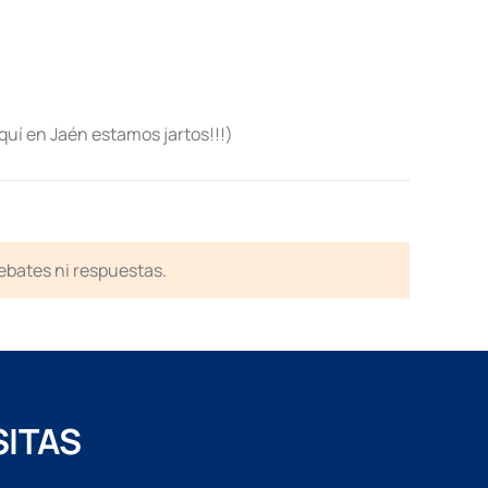
aquí en Jaén estamos jartos!!!)
debates ni respuestas.
SITAS