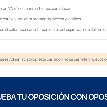
 en “AVE” no tienes ni tiempo para dudar.
se está en una obra arrimando mezcla y ladrillos…
 el calor necesario (¡¡¡pero calor del espiritual que del otro 
liares Administrativos’ está cerrado y no se permiten nuevos 
EBA TU OPOSICIÓN CON OPO