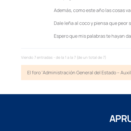
Además, como este año las cosas van
Dale leña al coco y piensa que peor 
Espero que mis palabras te hayan dado
Viendo 7 entradas - de la 1 a la 7 (de un total de 7)
El foro ‘Administración General del Estado – Auxi
APRU