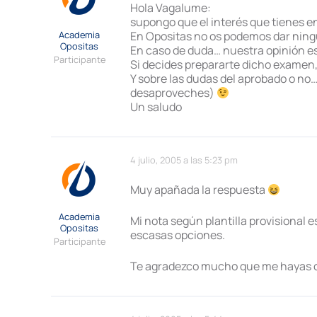
Hola Vagalume:
supongo que el interés que tienes e
Academia
En Opositas no os podemos dar ningú
Opositas
En caso de duda… nuestra opinión es
Participante
Si decides prepararte dicho examen
Y sobre las dudas del aprobado o no
desaproveches)
Un saludo
4 julio, 2005 a las 5:23 pm
Muy apañada la respuesta
Academia
Mi nota según plantilla provisional 
Opositas
escasas opciones.
Participante
Te agradezco mucho que me hayas c