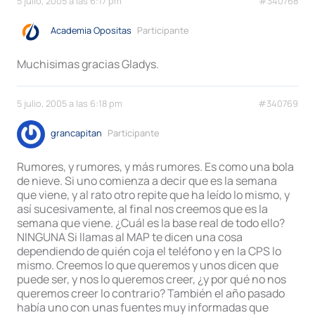
5 julio, 2005 a las 6:17 pm
#340768
Academia Opositas
Participante
Muchisimas gracias Gladys.
5 julio, 2005 a las 6:18 pm
#340769
grancapitan
Participante
Rumores, y rumores, y más rumores. Es como una bola
de nieve. Si uno comienza a decir que es la semana
que viene, y al rato otro repite que ha leído lo mismo, y
así sucesivamente, al final nos creemos que es la
semana que viene. ¿Cuál es la base real de todo ello?
NINGUNA Si llamas al MAP te dicen una cosa
dependiendo de quién coja el teléfono y en la CPS lo
mismo. Creemos lo que queremos y unos dicen que
puede ser, y nos lo queremos creer, ¿y por qué no nos
queremos creer lo contrario? También el año pasado
había uno con unas fuentes muy informadas que