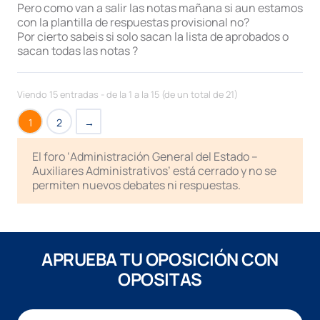
Pero como van a salir las notas mañana si aun estamos
con la plantilla de respuestas provisional no?
Por cierto sabeis si solo sacan la lista de aprobados o
sacan todas las notas ?
Viendo 15 entradas - de la 1 a la 15 (de un total de 21)
1
2
→
El foro ‘Administración General del Estado –
Auxiliares Administrativos’ está cerrado y no se
permiten nuevos debates ni respuestas.
APRUEBA TU OPOSICIÓN CON
OPOSITAS