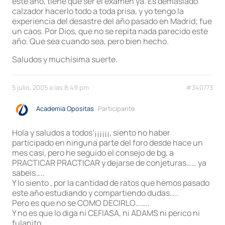
este año, tiene que ser el examen ya. Es demasiado
calzador hacerlo todo a toda prisa, y yo tengo la
experiencia del desastre del año pasado en Madrid; fue
un caos. Por Dios, que no se repita nada parecido este
año. Que sea cuando sea, pero bien hecho.
Saludos y muchísima suerte.
5 julio, 2005 a las 8:49 pm
#340773
Academia Opositas
Participante
Hola y saludos a todos’¡¡¡¡¡¡, siento no haber
participado en ninguna parte del foro desde hace un
mes casi, pero he seguido el consejo de bg, a
PRACTICAR PRACTICAR y dejarse de conjeturas…… ya
sabeis…..
Y lo siento , por la cantidad de ratos que hemos pasado
este año estudiando y compartiendo dudas…..
Pero es que no se COMO DECIRLO……..
Y no es que lo diga ni CEFIASA, ni ADAMS ni perico ni
fulanito…..