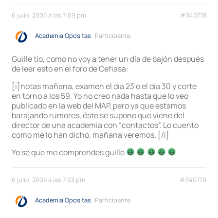
6 julio, 2005 a las 7:09 pm
#340778
Academia Opositas
Participante
Guille tío, como no voy a tener un día de bajón después
de leer esto en el foro de Cefiasa:
[i]notas mañana, examen el día 23 o el día 30 y corte
en torno a los 59. Yo no creo nada hasta que lo veo
publicado en la web del MAP, pero ya que estamos
barajando rumores, éste se supone que viene del
director de una academia con “contactos”. Lo cuento
como me lo han dicho, mañana veremos. [/i]
Yo sé que me comprendes guille
6 julio, 2005 a las 7:23 pm
#340779
Academia Opositas
Participante