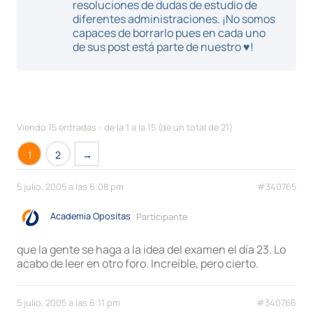
resoluciones de dudas de estudio de
diferentes administraciones. ¡No somos
capaces de borrarlo pues en cada uno
de sus post está parte de nuestro ♥!
Viendo 15 entradas - de la 1 a la 15 (de un total de 21)
1
2
→
5 julio, 2005 a las 6:08 pm
#340765
Academia Opositas
Participante
que la gente se haga a la idea del examen el día 23. Lo
acabo de leer en otro foro. Increíble, pero cierto.
5 julio, 2005 a las 6:11 pm
#340766