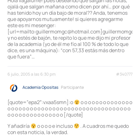
Hola vagalume! pues deseando que salgan las notas,
ojalá que salgan mañana como dicen por ahí… por qué
has tenido hoy un día bajo de moral?? Anda, tenemos
que apoyarnos mutuamente! si quieres agregarme
este es mi mesenger:
[url=mailto:guillermomgc@hotmail.com]guillermomgc@h
y no estés de bajón, te repito lo que me dijo mi profesor
de la academia (yo de él me fío al 100 % de todo lo que
dice, es una máquina): “con 57,33 estás más dentro
que fuera”…
6 julio, 2005 a las 6:30 pm
#340777
Academia Opositas
Participante
[quote=”epa2″:vxaa5smn]:o
o o o o o o o o o o o o o o
o o o o o o o o o o o o o o o o o o o o o o o o o o o o o o o o o
o o o o o o o o o o o o o o o [/quote]
Y añadiría
o o o o e incluso
. A cuadros me quedo
con esta noticia, la verdad.