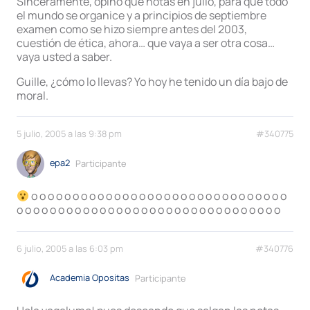
Sinceramente, opino que notas en julio, para que todo
el mundo se organice y a principios de septiembre
examen como se hizo siempre antes del 2003,
cuestión de ética, ahora… que vaya a ser otra cosa…
vaya usted a saber.
Guille, ¿cómo lo llevas? Yo hoy he tenido un día bajo de
moral.
5 julio, 2005 a las 9:38 pm
#340775
epa2
Participante
o o o o o o o o o o o o o o o o o o o o o o o o o o o o o o o
o o o o o o o o o o o o o o o o o o o o o o o o o o o o o o o o
6 julio, 2005 a las 6:03 pm
#340776
Academia Opositas
Participante