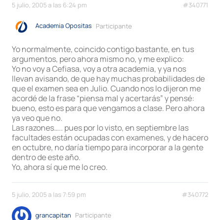
5 julio, 2005 a las 6:24 pm
#340771
Academia Opositas
Participante
Yo normalmente, coincido contigo bastante, en tus
argumentos, pero ahora mismo no, y me explico:
Yo no voy a Cefiasa, voy a otra academia, y ya nos
llevan avisando, de que hay muchas probabilidades de
que el examen sea en Julio. Cuando nos lo dijeron me
acordé de la frase “piensa mal y acertarás” y pensé:
bueno, esto es para que vengamos a clase. Pero ahora
ya veo que no.
Las razones….. pues por lo visto, en septiembre las
facultades están ocupadas con examenes, y de hacero
en octubre, no daría tiempo para incorporar a la gente
dentro de este año.
Yo, ahora sí que me lo creo.
5 julio, 2005 a las 7:59 pm
#340772
grancapitan
Participante