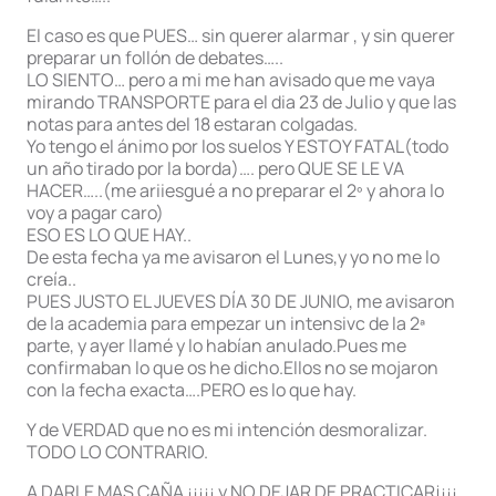
El caso es que PUES… sin querer alarmar , y sin querer
preparar un follón de debates…..
LO SIENTO… pero a mi me han avisado que me vaya
mirando TRANSPORTE para el dia 23 de Julio y que las
notas para antes del 18 estaran colgadas.
Yo tengo el ánimo por los suelos Y ESTOY FATAL(todo
un año tirado por la borda)…. pero QUE SE LE VA
HACER…..(me ariiesgué a no preparar el 2º y ahora lo
voy a pagar caro)
ESO ES LO QUE HAY..
De esta fecha ya me avisaron el Lunes,y yo no me lo
creía..
PUES JUSTO EL JUEVES DÍA 30 DE JUNIO, me avisaron
de la academia para empezar un intensivc de la 2ª
parte, y ayer llamé y lo habían anulado.Pues me
confirmaban lo que os he dicho.Ellos no se mojaron
con la fecha exacta….PERO es lo que hay.
Y de VERDAD que no es mi intención desmoralizar.
TODO LO CONTRARIO.
A DARLE MAS CAÑA ¡¡¡¡¡ y NO DEJAR DE PRACTICAR¡¡¡¡