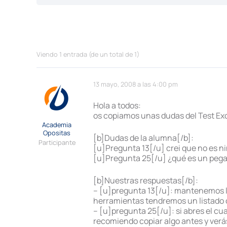
Viendo 1 entrada (de un total de 1)
13 mayo, 2008 a las 4:00 pm
Hola a todos:
os copiamos unas dudas del Test Ex
Academia
Opositas
[b]Dudas de la alumna[/b]:
Participante
[u]Pregunta 13[/u] crei que no es ni
[u]Pregunta 25[/u] ¿qué es un pegad
[b]Nuestras respuestas[/b]:
– [u]pregunta 13[/u]: mantenemos la
herramientas tendremos un listado c
– [u]pregunta 25[/u]: si abres el cu
recomiendo copiar algo antes y verás