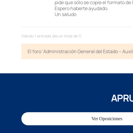
pide que sólo se copie el formato de 
Espero haberte ayudado.
Un saludo
Viendo 1 entrada (de un total de 1)
El foro ‘Administración General del Estado – Auxi
APRU
Ver Oposiciones