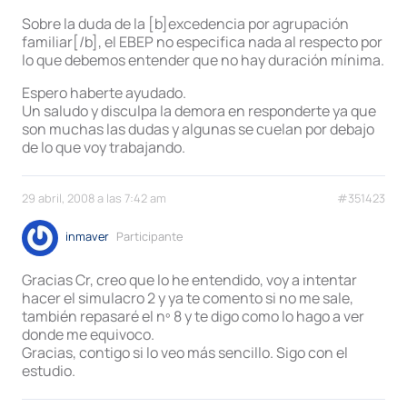
Sobre la duda de la [b]excedencia por agrupación
familiar[/b], el EBEP no especifica nada al respecto por
lo que debemos entender que no hay duración mínima.
Espero haberte ayudado.
Un saludo y disculpa la demora en responderte ya que
son muchas las dudas y algunas se cuelan por debajo
de lo que voy trabajando.
29 abril, 2008 a las 7:42 am
#351423
inmaver
Participante
Gracias Cr, creo que lo he entendido, voy a intentar
hacer el simulacro 2 y ya te comento si no me sale,
también repasaré el nº 8 y te digo como lo hago a ver
donde me equivoco.
Gracias, contigo si lo veo más sencillo. Sigo con el
estudio.