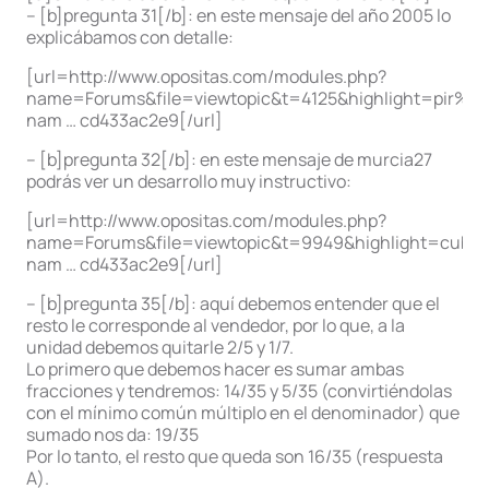
– [b]pregunta 31[/b]: en este mensaje del año 2005 lo
explicábamos con detalle:
[url=http://www.opositas.com/modules.php?
name=Forums&file=viewtopic&t=4125&highlight=pir%E1
nam … cd433ac2e9[/url]
– [b]pregunta 32[/b]: en este mensaje de murcia27
podrás ver un desarrollo muy instructivo:
[url=http://www.opositas.com/modules.php?
name=Forums&file=viewtopic&t=9949&highlight=cubo+a
nam … cd433ac2e9[/url]
– [b]pregunta 35[/b]: aquí debemos entender que el
resto le corresponde al vendedor, por lo que, a la
unidad debemos quitarle 2/5 y 1/7.
Lo primero que debemos hacer es sumar ambas
fracciones y tendremos: 14/35 y 5/35 (convirtiéndolas
con el mínimo común múltiplo en el denominador) que
sumado nos da: 19/35
Por lo tanto, el resto que queda son 16/35 (respuesta
A).