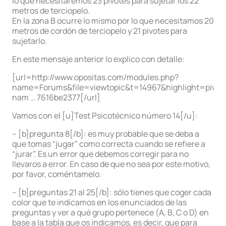
lo que necesitaremos 23 pivotes para sujetar los 22
metros de terciopelo.
En la zona B ocurre lo mismo por lo que necesitamos 20
metros de cordón de terciopelo y 21 pivotes para
sujetarlo.
En este mensaje anterior lo explico con detalle:
[url=http://www.opositas.com/modules.php?
name=Forums&file=viewtopic&t=14967&highlight=pivot
nam … 7616be2377[/url]
Vamos con el [u]Test Psicotécnico número 14[/u]:
– [b]pregunta 8[/b]: es muy probable que se deba a
que tomas “jugar” como correcta cuando se refiere a
“jurar”. Es un error que debemos corregir para no
llevaros a error. En caso de que no sea por este motivo,
por favor, coméntamelo.
– [b]preguntas 21 al 25[/b]: sólo tienes que coger cada
color que te indicamos en los enunciados de las
preguntas y ver a qué grupo pertenece (A, B, C o D) en
base a la tabla que os indicamos, es decir, que para