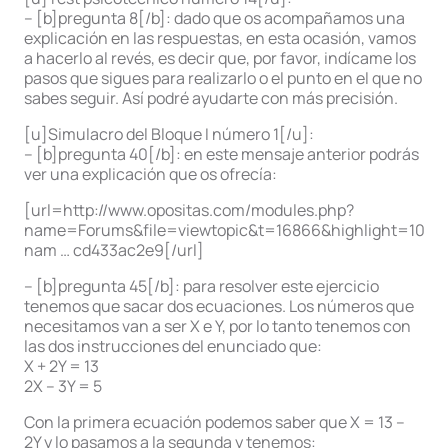
– [b]pregunta 8[/b]: dado que os acompañamos una
explicación en las respuestas, en esta ocasión, vamos
a hacerlo al revés, es decir que, por favor, indícame los
pasos que sigues para realizarlo o el punto en el que no
sabes seguir. Así podré ayudarte con más precisión.
[u]Simulacro del Bloque I número 1[/u]:
– [b]pregunta 40[/b]: en este mensaje anterior podrás
ver una explicación que os ofrecía:
[url=http://www.opositas.com/modules.php?
name=Forums&file=viewtopic&t=16866&highlight=108&s
nam … cd433ac2e9[/url]
– [b]pregunta 45[/b]: para resolver este ejercicio
tenemos que sacar dos ecuaciones. Los números que
necesitamos van a ser X e Y, por lo tanto tenemos con
las dos instrucciones del enunciado que:
X + 2Y = 13
2X – 3Y = 5
Con la primera ecuación podemos saber que X = 13 –
2Y y lo pasamos a la segunda y tenemos: