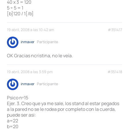
40 x 3 = 120
5 ÷ 5 = 1
[b]120 / 1[/b]
19 abril, 2008 a las 10:42 am
#351417
inmaver
Participante
OK Gracias ncristina, no le veía.
19 abril, 2008 a las 3:59 pm
#351418
inmaver
Participante
Psico nº15
Ejer. 3. Creo que ya me sale, los stand al estar pegados
a la pared no se le rodea por completo con la cuerda,
puede ser asi:
a=22
b=20