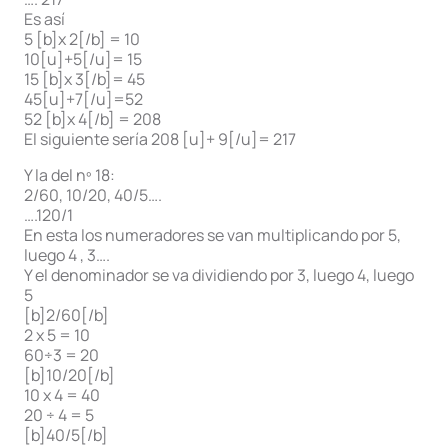
Es así
5 [b]x 2[/b] = 10
10[u]+5[/u]= 15
15 [b]x 3[/b]= 45
45[u]+7[/u]=52
52 [b]x 4[/b] = 208
El siguiente sería 208 [u]+ 9[/u]= 217
Y la del nº 18:
2/60, 10/20, 40/5….
….120/1
En esta los numeradores se van multiplicando por 5,
luego 4 , 3….
Y el denominador se va dividiendo por 3, luego 4, luego
5
[b]2/60[/b]
2 x 5 = 10
60÷3 = 20
[b]10/20[/b]
10 x 4 = 40
20 ÷ 4 = 5
[b]40/5[/b]