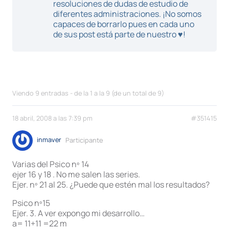
resoluciones de dudas de estudio de
diferentes administraciones. ¡No somos
capaces de borrarlo pues en cada uno
de sus post está parte de nuestro ♥!
Viendo 9 entradas - de la 1 a la 9 (de un total de 9)
18 abril, 2008 a las 7:39 pm
#351415
inmaver
Participante
Varias del Psico nº 14
ejer 16 y 18 . No me salen las series.
Ejer. nº 21 al 25. ¿Puede que estén mal los resultados?
Psico nº15
Ejer. 3. A ver expongo mi desarrollo…
a= 11+11 =22 m