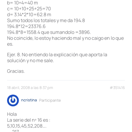
b= 10×4=40 m
c= 10+10+25+25=70
d= 3.14*2*10=62.8 m
Sumo todos los totales y me da 194.8
194.8*12=23376.6
194.8*8=1558.4 que sumandolo =3896.
No coincide, lo estoy haciendo mal y no caigo en lo que
es.
Ejer. 8. No entiendo la explicación que aporta la
solución y no me sale.
Gracias.
18 abril, 2008 a las 8:37 pm
#351416
ncristina
Participante
Hola
La serie del nº 16 es :
5,10,15,45,52,208….
…. 217