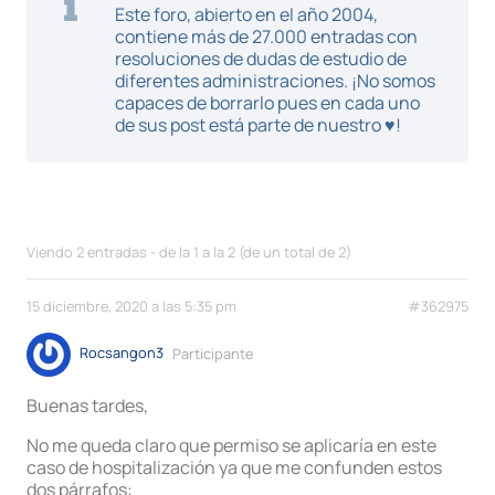
Este foro, abierto en el año 2004,
contiene más de 27.000 entradas con
resoluciones de dudas de estudio de
diferentes administraciones. ¡No somos
capaces de borrarlo pues en cada uno
de sus post está parte de nuestro ♥!
Viendo 2 entradas - de la 1 a la 2 (de un total de 2)
15 diciembre, 2020 a las 5:35 pm
#362975
Rocsangon3
Participante
Buenas tardes,
No me queda claro que permiso se aplicaría en este
caso de hospitalización ya que me confunden estos
dos párrafos: