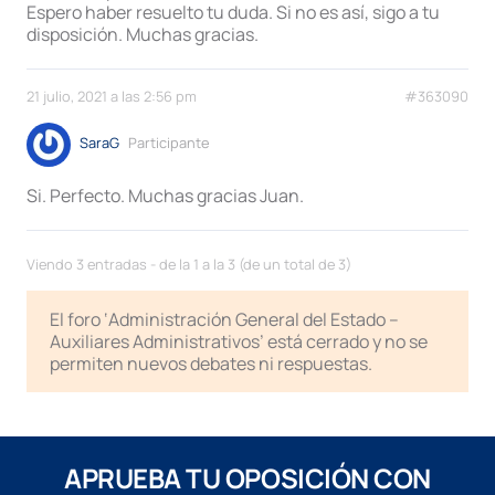
Espero haber resuelto tu duda. Si no es así, sigo a tu
disposición. Muchas gracias.
21 julio, 2021 a las 2:56 pm
#363090
SaraG
Participante
Si. Perfecto. Muchas gracias Juan.
Viendo 3 entradas - de la 1 a la 3 (de un total de 3)
El foro ‘Administración General del Estado –
Auxiliares Administrativos’ está cerrado y no se
permiten nuevos debates ni respuestas.
APRUEBA TU OPOSICIÓN CON