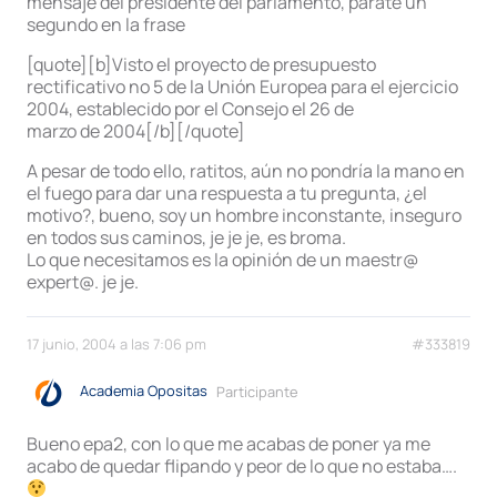
mensaje del presidente del parlamento, parate un
segundo en la frase
[quote][b]Visto el proyecto de presupuesto
rectificativo no 5 de la Unión Europea para el ejercicio
2004, establecido por el Consejo el 26 de
marzo de 2004[/b][/quote]
A pesar de todo ello, ratitos, aún no pondría la mano en
el fuego para dar una respuesta a tu pregunta, ¿el
motivo?, bueno, soy un hombre inconstante, inseguro
en todos sus caminos, je je je, es broma.
Lo que necesitamos es la opinión de un maestr@
expert@. je je.
17 junio, 2004 a las 7:06 pm
#333819
Academia Opositas
Participante
Bueno epa2, con lo que me acabas de poner ya me
acabo de quedar flipando y peor de lo que no estaba….