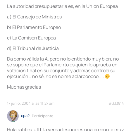
La autoridad presupuestaria es, en la Unión Europea
a) El Consejo de Ministros
b) El Parlamento Europeo
c) La Comisón Europea
d) El Tribunal de Justicia
Da como válida la A, pero no lo entiendo muy bien, no
se supone que el Parlamento es quien lo aprueba en
votación final en su conjunto y además controla su
ejecución… no sé, no sé no me aclaroooooo…..
Muchas gracias
17 junio, 2004 a las 11:27 am
#333814
epa2
Participante
Hola ratitos, ufff, la verdad es que es una pregunta muy