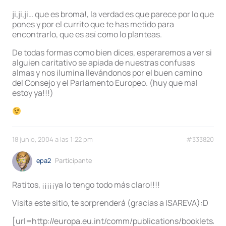
ji,ji,ji… que es broma!, la verdad es que parece por lo que
pones y por el currito que te has metido para
encontrarlo, que es así como lo planteas.
De todas formas como bien dices, esperaremos a ver si
alguien caritativo se apiada de nuestras confusas
almas y nos ilumina llevándonos por el buen camino
del Consejo y el Parlamento Europeo. (huy que mal
estoy ya!!!)
18 junio, 2004 a las 1:22 pm
#333820
epa2
Participante
Ratitos, ¡¡¡¡¡ya lo tengo todo más claro!!!!
Visita este sitio, te sorprenderá (gracias a ISAREVA):D
[url=http://europa.eu.int/comm/publications/booklets/mo