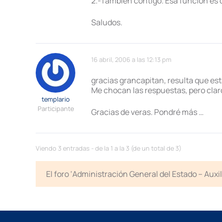
2.-También contigo. Esa función es
Saludos.
16 abril, 2006 a las 12:13 pm
gracias grancapitan, resulta que est
Me chocan las respuestas, pero clar
templario
Participante
Gracias de veras. Pondré más …
Viendo 3 entradas - de la 1 a la 3 (de un total de 3)
El foro ‘Administración General del Estado – Auxi