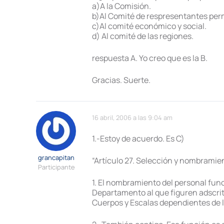
a)A la Comisión.
b)Al Comité de respresentantes pe
c)Al comité económico y social.
d) Al comité de las regiones.
respuesta A. Yo creo que es la B.
Gracias. Suerte.
16 abril, 2006 a las 9:04 am
1.-Estoy de acuerdo. Es C)
grancapitan
“Artículo 27. Selección y nombramie
Participante
1. El nombramiento del personal funci
Departamento al que figuren adscrito
Cuerpos y Escalas dependientes de la