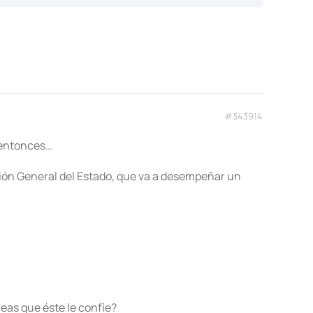
#343914
, entonces…
ción General del Estado, que va a desempeñar un
reas que éste le confíe?