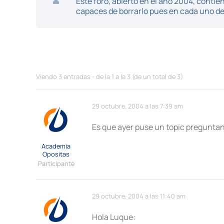
Este foro, abierto en el año 2004, cont
capaces de borrarlo pues en cada uno de 
Viendo 3 entradas - de la 1 a la 3 (de un total de 3)
29 octubre, 2004 a las 7:39 am
Es que ayer puse un topic pregunta
Academia
Opositas
Participante
29 octubre, 2004 a las 11:40 am
Hola Luque: