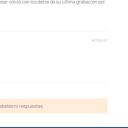
esar volvió con los datos de su última grabación por
#335497
debates ni respuestas.