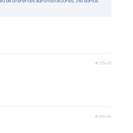
dio de diferentes administraciones. ¡No somos
#335495
#335496