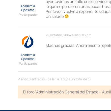
ayer tuvimos un fallo en el servidor 
Academia
lo que se perdieron unas pocas hora
Opositas
Por favor, vuelve a exponer tus duda
Participante
Un saludo
29 octubre, 2004 a las 5:03 pm
Muchas gracias. Ahora mismo repeti
Academia
Opositas
Participante
Viendo 3 entradas - de la 1 a la 3 (de un total de 3)
El foro ‘Administración General del Estado – Auxi