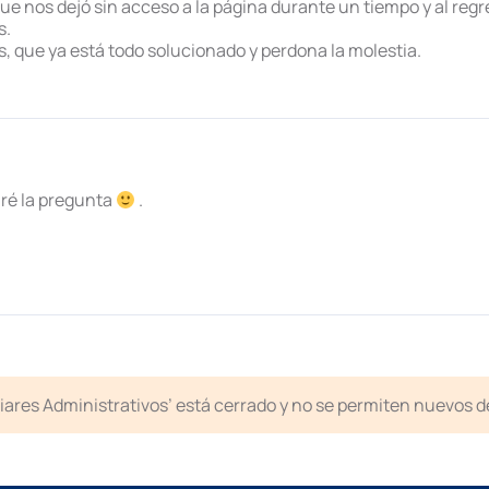
que nos dejó sin acceso a la página durante un tiempo y al regr
s.
s, que ya está todo solucionado y perdona la molestia.
ré la pregunta
.
liares Administrativos’ está cerrado y no se permiten nuevos 