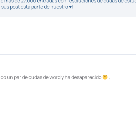
iene más de 27.000 entradas con resoluciones de dudas de estu
sus post está parte de nuestro ♥!
ndo un par de dudas de word y ha desaparecido
.