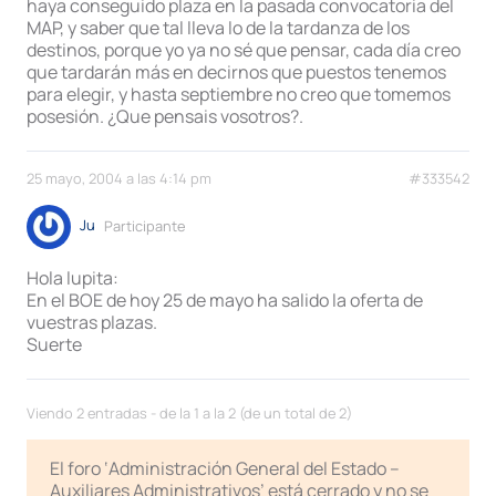
haya conseguido plaza en la pasada convocatoria del
MAP, y saber que tal lleva lo de la tardanza de los
destinos, porque yo ya no sé que pensar, cada día creo
que tardarán más en decirnos que puestos tenemos
para elegir, y hasta septiembre no creo que tomemos
posesión. ¿Que pensais vosotros?.
25 mayo, 2004 a las 4:14 pm
#333542
Ju
Participante
Hola lupita:
En el BOE de hoy 25 de mayo ha salido la oferta de
vuestras plazas.
Suerte
Viendo 2 entradas - de la 1 a la 2 (de un total de 2)
El foro ‘Administración General del Estado –
Auxiliares Administrativos’ está cerrado y no se