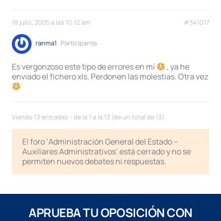
18 julio, 2005 a las 10:12 am
#341077
ranma1
Participante
Es vergonzoso este tipo de errores en mí
, ya he
enviado el fichero xls. Perdonen las molestias. Otra vez
Viendo 13 entradas - de la 1 a la 13 (de un total de 13)
El foro ‘Administración General del Estado –
Auxiliares Administrativos’ está cerrado y no se
permiten nuevos debates ni respuestas.
APRUEBA TU OPOSICIÓN CON