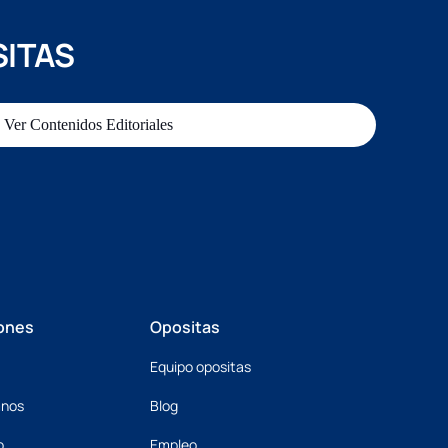
SITAS
Ver Contenidos Editoriales
ones
Opositas
Equipo opositas
mnos
Blog
o
Empleo