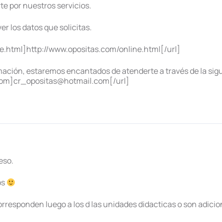
te por nuestros servicios.
r los datos que solicitas.
e.html]http://www.opositas.com/online.html[/url]
mación, estaremos encantados de atenderte a través de la sigu
com]cr_opositas@hotmail.com[/url]
eso.
os
orresponden luego a los d las unidades didacticas o son adicio