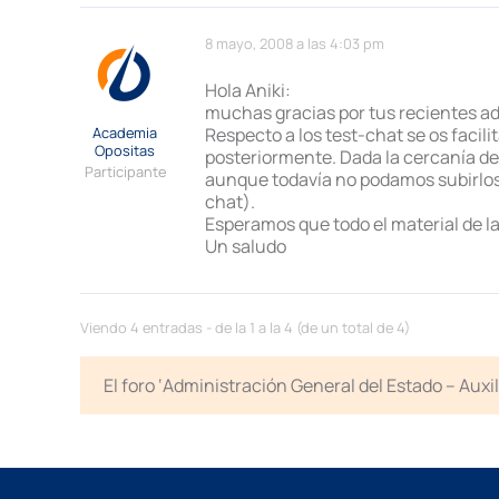
8 mayo, 2008 a las 4:03 pm
Hola Aniki:
muchas gracias por tus recientes ad
Academia
Respecto a los test-chat se os facil
Opositas
posteriormente. Dada la cercanía del
Participante
aunque todavía no podamos subirlos (
chat).
Esperamos que todo el material de l
Un saludo
Viendo 4 entradas - de la 1 a la 4 (de un total de 4)
El foro ‘Administración General del Estado – Auxi