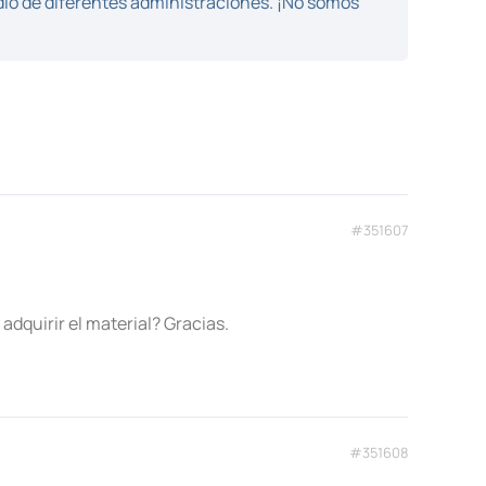
dio de diferentes administraciones. ¡No somos
#351607
adquirir el material? Gracias.
#351608