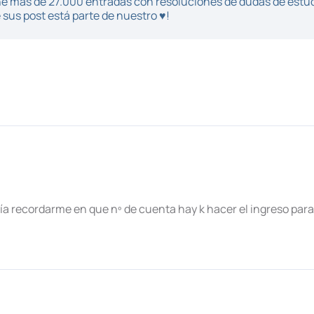
iene más de 27.000 entradas con resoluciones de dudas de estu
sus post está parte de nuestro ♥!
a recordarme en que nº de cuenta hay k hacer el ingreso para 