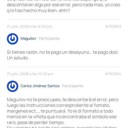
descontaran algo por ese error, pero nada mas, yo creo
q lo has hecho muy bien, ehh!!
21 julio, 2008 a las 9:09 pm
#352903
Maguilov
Participante
Si tienes razón, no te pago un desayuno… te pago dos!.
Un saludo.
21 julio, 2008 a las 10:02 pm
#352904
Carlos Jiménez Santos
Participante
Maguilov no te preocupes, te descontará el error, pero
luego las instrucciones correspndiente al fomato,
margenes ect…, te puntuará. Yo le dí formato a todo
menos en la viñeta que no encontraba el simbolo ese
raro, pase de perder tiempo.
En word me ha salido casi entero, excepto las viñetas