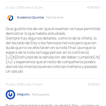
21 julio, 2008 a las 6:22 pm
#352900
Academia Opositas
Participante
Que gustito me da ver que el examen os haya permitido
demostrar lo que habéis estudiado.
Siempre hay algunos detalles, como lo de la viñeta, lo
del teclado de Elsy o los famosos nervios pero que sin
duda que no os afectarán en la nota final (aunque la
espera de la nota os haga pensar en lo contrario).
[u][b]Disfrutad de la sensación del deber cumplido[/b]
[/u] y esperemos que el resto de compañeros podáis
darnos las mismas buenas noticias mañana y pasado.
Un saludo
21 julio, 2008 a las 7:47 pm
#352901
Maguilov
Participante
Pues yo llego hecho mierda, la verdad. Elsy.. yo pago yo