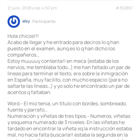
21 julio, 2008 a las 4:50 pm
#352897
elsy
Participante
Hola chicos!!!
Acabo de llegar y he entrado para deciros lo q han
puesto en el examen, aunq es lo q han dicho los
compañeros…
Estoy muuuuy contenta!! en meca (estaba de los
nervios, me temblaba todo…) me han faltado un par de
lineas para terminar el texto, era sobre la inmigración
en España, muy facilito, con mucho espacio (para no
saltarte las lineas…) y yo solo he encontrado un par de
acentos q faltaban.
Word.- El mio tenia, un titulo con bordes, sombreado,
fuente y parrafo…
Numeración y viñetas de tres tipos.- Numeros, viñetas
y esquema numerado de 3 niveles. En las viñetas he
tardado en encontrar la viñeta xq la instrucción estaba
mal, no hacia falta buscarla!! estaba la segunda en la