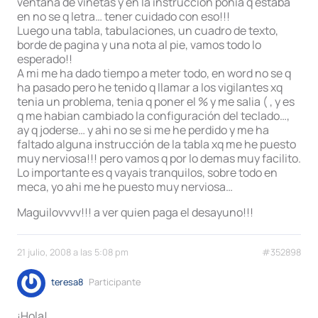
ventana de viñetas y en la instrucción ponia q estaba
en no se q letra… tener cuidado con eso!!!
Luego una tabla, tabulaciones, un cuadro de texto,
borde de pagina y una nota al pie, vamos todo lo
esperado!!
A mi me ha dado tiempo a meter todo, en word no se q
ha pasado pero he tenido q llamar a los vigilantes xq
tenia un problema, tenia q poner el % y me salia ( , y es
q me habian cambiado la configuración del teclado…,
ay q joderse… y ahi no se si me he perdido y me ha
faltado alguna instrucción de la tabla xq me he puesto
muy nerviosa!!! pero vamos q por lo demas muy facilito.
Lo importante es q vayais tranquilos, sobre todo en
meca, yo ahi me he puesto muy nerviosa…
Maguilovvvv!!! a ver quien paga el desayuno!!!
21 julio, 2008 a las 5:08 pm
#352898
teresa8
Participante
¡Hola!