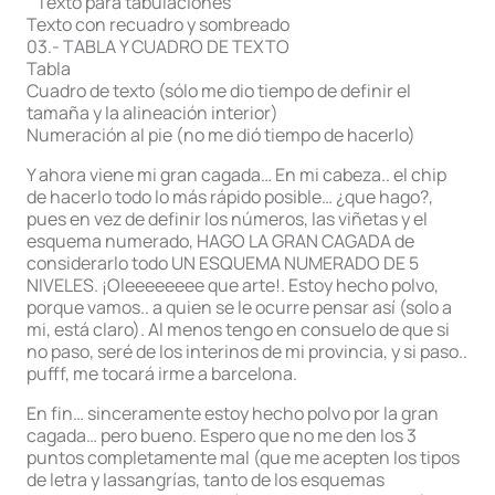
” Texto para tabulaciones”
Texto con recuadro y sombreado
03.- TABLA Y CUADRO DE TEXTO
Tabla
Cuadro de texto (sólo me dio tiempo de definir el
tamaña y la alineación interior)
Numeración al pie (no me dió tiempo de hacerlo)
Y ahora viene mi gran cagada… En mi cabeza.. el chip
de hacerlo todo lo más rápido posible… ¿que hago?,
pues en vez de definir los números, las viñetas y el
esquema numerado, HAGO LA GRAN CAGADA de
considerarlo todo UN ESQUEMA NUMERADO DE 5
NIVELES. ¡Oleeeeeeee que arte!. Estoy hecho polvo,
porque vamos.. a quien se le ocurre pensar así (solo a
mi, está claro). Al menos tengo en consuelo de que si
no paso, seré de los interinos de mi provincia, y si paso..
pufff, me tocará irme a barcelona.
En fin… sinceramente estoy hecho polvo por la gran
cagada… pero bueno. Espero que no me den los 3
puntos completamente mal (que me acepten los tipos
de letra y lassangrías, tanto de los esquemas