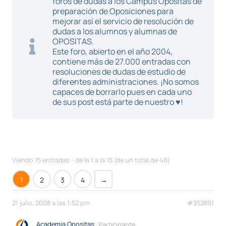
foros de dudas a los Campus Opositas de
preparación de Oposiciones para
mejorar así el servicio de resolución de
dudas a los alumnos y alumnas de
OPOSITAS.
Este foro, abierto en el año 2004,
contiene más de 27.000 entradas con
resoluciones de dudas de estudio de
diferentes administraciones. ¡No somos
capaces de borrarlo pues en cada uno
de sus post está parte de nuestro ♥!
Viendo 15 entradas - de la 1 a la 15 (de un total de 46)
1
2
3
4
→
21 julio, 2008 a las 1:52 pm
#352891
Academia Opositas
Participante