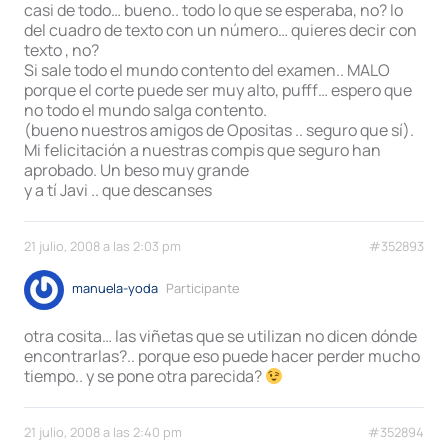
casi de todo… bueno.. todo lo que se esperaba, no? lo
del cuadro de texto con un número… quieres decir con
texto , no?
Si sale todo el mundo contento del examen.. MALO
porque el corte puede ser muy alto, pufff… espero que
no todo el mundo salga contento.
(bueno nuestros amigos de Opositas .. seguro que sí).
Mi felicitación a nuestras compis que seguro han
aprobado. Un beso muy grande
y a tí Javi .. que descanses
21 julio, 2008 a las 2:03 pm
#352893
manuela-yoda
Participante
otra cosita… las viñetas que se utilizan no dicen dónde
encontrarlas?.. porque eso puede hacer perder mucho
tiempo.. y se pone otra parecida?
21 julio, 2008 a las 2:40 pm
#352894