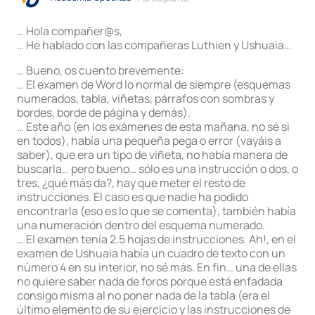
… Hola compañer@s,
… He hablado con las compañeras Luthien y Ushuaia…
… Bueno, os cuento brevemente:
… El examen de Word lo normal de siempre (esquemas
numerados, tabla, viñetas, párrafos con sombras y
bordes, borde de página y demás).
… Este año (en los exámenes de esta mañana, no sé si
en todos), había una pequeña pega o error (vayáis a
saber), que era un tipo de viñeta, no había manera de
buscarla… pero bueno… sólo es una instrucción o dos, o
tres, ¿qué más da?, hay que meter el resto de
instrucciones. El caso es que nadie ha podido
encontrarla (eso es lo que se comenta), también había
una numeración dentro del esquema numerado.
… El examen tenía 2,5 hojas de instrucciones. Ah!, en el
examen de Ushuaia había un cuadro de texto con un
número 4 en su interior, no sé más. En fin… una de ellas
no quiere saber nada de foros porque está enfadada
consigo misma al no poner nada de la tabla (era el
último elemento de su ejercicio y las instrucciones de