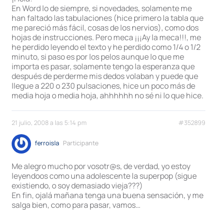
En Word lo de siempre, si novedades, solamente me
han faltado las tabulaciones (hice primero la tabla que
me pareció más fácil, cosas de los nervios), como dos
hojas de instrucciones. Pero meca ¡¡¡Ay la meca!!!, me
he perdido leyendo el texto y he perdido como 1/4 o 1/2
minuto, si paso es por los pelos aunque lo que me
importa es pasar, solamente tengo la esperanza que
después de perderme mis dedos volaban y puede que
llegue a 220 o 230 pulsaciones, hice un poco más de
media hoja o media hoja, ahhhhhh no sé ni lo que hice.
21 julio, 2008 a las 5:14 pm
#352899
ferroisla
Participante
Me alegro mucho por vosotr@s, de verdad, yo estoy
leyendoos como una adolescente la superpop (sigue
existiendo, o soy demasiado vieja???)
En fin, ojalá mañana tenga una buena sensación, y me
salga bien, como para pasar, vamos…