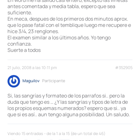
antes comentada y media tabla, espero que sea
suficiente.
En meca, despues de los primeros dos minutos aprox.
que lo pase fatal con el temblique luego me recupere e
hice 3/4, 23 renglones.
El examen similar a los últimos años. Yo tengo
confianza.
Suerte a todos
21 julio, 2008 a las 10:11 pm
#352905
Maguilov
Participante
Si, las sangrías y formateo de los parrafos si.. pero la
duda que tengo es … ¿Y las sangrías y tipos de letra de
los propios esquemas numerados? espero que si.. ya
que si es así.. aun tengo alguna posibilidad. Un saludo.
Viendo 15 entradas - de la 1 a la 15 (de un total de 46)