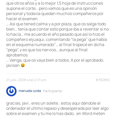
que otros años y a lo mejor 1,5 hoja de instrucciones
supone el corte… pero vamos que es una opinión
personal y todavía quedan muchos compañeros por
hacer el examen.
… Así que tened calma y a por plaza, que os salga todo
bien… tenía que contar esto porque iba a reventar si no
lo hacía… me acuerdo el año pasado que así lo hizo el
compañero eljuaqui, comentando “la pega” que había
en el esquema numerado”… al final tropecé en dicha
“pega”, y es que los nervios… aunque al final
aprobamos.
… Venga, que os vaya bien a todos. A por el aprobado.
javisan
21 julio, 2008 a las 2:01 pm
#352892
manuela-yoda
Participante
gracias, javi.. eres un solete.. estoy aqui dándole al
ordenador el último repaso y desesperada por leer algo
sobre el examen y tú me lo has dado.. en Word meten