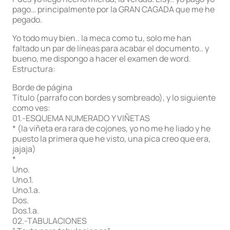
pago… principalmente por la GRAN CAGADA que me he
pegado.
Yo todo muy bien.. la meca como tu, solo me han
faltado un par de líneas para acabar el documento.. y
bueno, me dispongo a hacer el examen de word.
Estructura:
Borde de página
Título (parrafo con bordes y sombreado), y lo siguiente
como ves:
01.-ESQUEMA NUMERADO Y VIÑETAS
* (la viñeta era rara de cojones, yo no me he liado y he
puesto la primera que he visto, una pica creo que era,
jajaja)
*
Uno.
Uno.1.
Uno.1.a.
Dos.
Dos.1.a.
02.-TABULACIONES