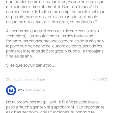
numerados como de los párrafos, ya que en eso sí que
me coincide completamente). Como la “macro” de
corrección me de todo como completamente mal (que
es posible, ya que no verá ni las sangrías del propio
esquema ni los tipos de letra y tal), estoy jodido xD.
Al menos me queda el consuelo de que con la tabla
(completa), las tabulaciones, los dos textos con
formato, las consideraciones generales de la página y
lo poco que he hecho del cuadro de texto, seré de los
primeros interinos de Zaragoza, y bueno… a trabajar a
finales de año.
Si es que soy un zenutrio….
21 julio, 2008 a las 8:21 pm
#352902
elsy
Participante
No te preocupes maguilov!!!!!! El año pasado eso le
paso a mucha gente y si q aprobaron!!!! Lo importante
es q has hecho muchas funciones, supongo q te