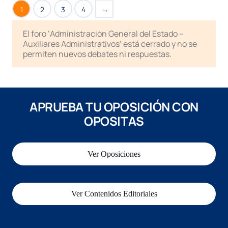
1
2
3
4
→
El foro ‘Administración General del Estado –
Auxiliares Administrativos’ está cerrado y no se
permiten nuevos debates ni respuestas.
APRUEBA TU OPOSICIÓN CON
OPOSITAS
Ver Oposiciones
Ver Contenidos Editoriales