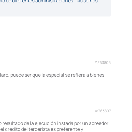
dio de diferentes administraciones. ¡No somos
#363806
aro, puede ser que la especial se refiera a bienes
#363807
 resultado de la ejecución instada por un acreedor
l crédito del tercerista es preferente y