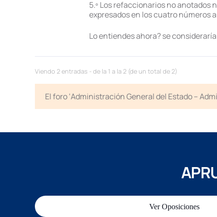
5.º Los refaccionarios no anotados ni
expresados en los cuatro números a
Lo entiendes ahora? se consideraría
Viendo 2 entradas - de la 1 a la 2 (de un total de 2)
El foro ‘Administración General del Estado – Adm
APRU
Ver Oposiciones