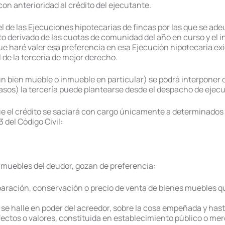
 anterioridad al crédito del ejecutante.
el de las Ejecuciones hipotecarias de fincas por las que se 
ito derivado de las cuotas de comunidad del año en curso y el
que haré valer esa preferencia en esa Ejecución hipotecaria e
l de la tercería de mejor derecho.
 un bien mueble o inmueble en particular) se podrá interponer
asos) la tercería puede plantearse desde el despacho de ejecu
e el crédito se saciará con cargo únicamente a determinados 
 del Código Civil:
 muebles del deudor, gozan de preferencia:
reparación, conservación o precio de venta de bienes muebles 
 se halle en poder del acreedor, sobre la cosa empeñada y hast
ectos o valores, constituida en establecimiento público o mercan