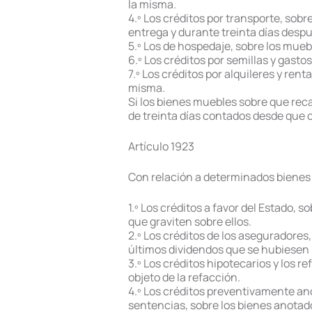
la misma.
4.º Los créditos por transporte, sob
entrega y durante treinta días despu
5.º Los de hospedaje, sobre los mueb
6.º Los créditos por semillas y gasto
7.º Los créditos por alquileres y ren
misma.
Si los bienes muebles sobre que reca
de treinta días contados desde que o
Artículo 1923
Con relación a determinados bienes 
1.º Los créditos a favor del Estado, 
que graviten sobre ellos.
2.º Los créditos de los aseguradores,
últimos dividendos que se hubiesen 
3.º Los créditos hipotecarios y los r
objeto de la refacción.
4.º Los créditos preventivamente an
sentencias, sobre los bienes anotado