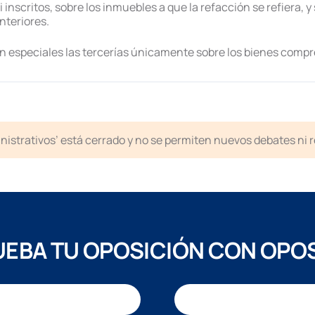
 inscritos, sobre los inmuebles a que la refacción se refiera, y 
nteriores.
n especiales las tercerías únicamente sobre los bienes compr
inistrativos’ está cerrado y no se permiten nuevos debates ni 
EBA TU OPOSICIÓN CON OPO