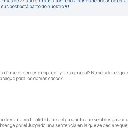
iene más de 27.000 entradas con resoluciones de dudas de estu
sus post está parte de nuestro ♥!
 de mejor derecho especial y otra general? No sé si lo tengo cl
 aplique para los demás casos?
o tiene como finalidad que del producto que se obtenga como
btenga por el Juzgado una sentencia en la que se declare que e