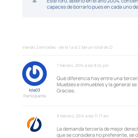
Este foro, abierto en el año 2004, cont
capaces de borrarlo pues en cada uno de 
Viendo 2 entradas - de la 1 a la 2 (de un total de 2)
7 febrero, 2014 a las 8:24 pm
Qué diferencia hay entre una terceria
Muebles e inmuebles y la general se
lola03
Gracias.
Participante
9 febrero, 2014 a las 11:17 am
La demanda tercería de mejor derech
que se considera no preferente, se o